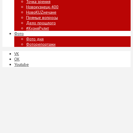
Точка зрения
Новокузнецк-400
НовоKUZнечане
Прямые вопросы
Дело прошлого
#КузняРулит
Фото
Фото дня
Фоторепортажи
VK
ОК
Youtube