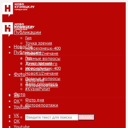
Новости
Публикации
Гид
Точка зрения
Новости
Новокузнецк-400
Публикации
НовоKUZнечане
Гид
Прямые вопросы
Точка зрения
Дело прошлого
Новокузнецк-400
#КузняРулит
НовоKUZнечане
Фото
Прямые вопросы
Фото дня
Дело прошлого
Фоторепортажи
#КузняРулит
Фото
VK
Фото дня
ОК
Фоторепортажи
Youtube
VK
Искать
ОК
Youtube