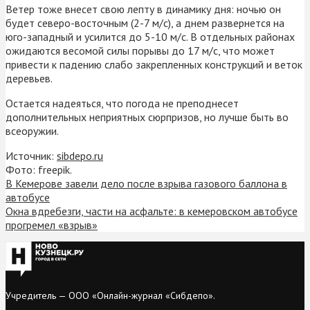
Ветер тоже внесет свою лепту в динамику дня: ночью он
будет северо-восточным (2-7 м/с), а днем развернется на
юго-западный и усилится до 5-10 м/с. В отдельных районах
ожидаются весомой силы порывы до 17 м/с, что может
привести к падению слабо закрепленных конструкций и веток
деревьев.
Остается надеяться, что погода не преподнесет
дополнительных неприятных сюрпризов, но лучше быть во
всеоружии.
Источник:
sibdepo.ru
Фото: freepik.
В Кемерове завели дело после взрыва газового баллона в
автобусе
Окна вдребезги, части на асфальте: в кемеровском автобусе
прогремел «взрыв»
Учредитель — ООО «Онлайн-журнал «Сибдепо».