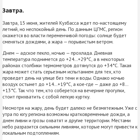
Завтра.
Завтра, 15 июня, жителей Кузбасса ждет по-настоящему
летний, но неспокойный день. По данным ЦГМС, регион
окажется во власти переменчивой погоды: солнце будет
сменяться дождями, а жара — порывистым ветром.
Днем — адское пекло, ночью — прохлада. Дневная
температура поднимется до +24…+29°С, а в некоторых
районах столбики термометров дотянутся до +34°С. Такая
жара может стать серьезным испытанием для тех, кто
проведет день на улице без тени и воды. Однако ночью
воздух остынет до +14…+19°С, а кое-где — даже до +8…
+13°С. Так что тем, кто соберется на вечерние прогулки,
стоит прихватить с собой легкую куртку.
Несмотря на жару, день будет далеко не безмятежным. Уже с
утра по югу региона возможны кратковременные дожди, а
днем ливни и грозы охватят и другие территории. Местами
небо разразится сильными ливнями, которые могут привести к
локальным подтоплениям.