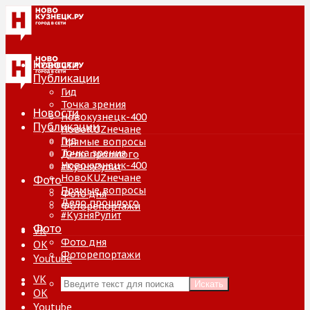
Новости
Публикации
Гид
Точка зрения
Новости
Новокузнецк-400
Публикации
НовоKUZнечане
Гид
Прямые вопросы
Точка зрения
Дело прошлого
Новокузнецк-400
#КузняРулит
НовоKUZнечане
Фото
Прямые вопросы
Фото дня
Дело прошлого
Фоторепортажи
#КузняРулит
Фото
VK
Фото дня
ОК
Фоторепортажи
Youtube
VK
Искать
ОК
Youtube