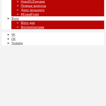
НовоKUZнечане
Прямые вопросы
Дело прошлого
#КузняРулит
Фото
Фото дня
Фоторепортажи
VK
ОК
Youtube