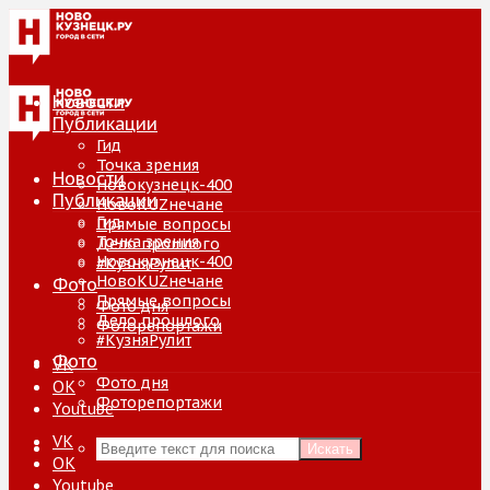
Новости
Публикации
Гид
Точка зрения
Новости
Новокузнецк-400
Публикации
НовоKUZнечане
Гид
Прямые вопросы
Точка зрения
Дело прошлого
Новокузнецк-400
#КузняРулит
НовоKUZнечане
Фото
Прямые вопросы
Фото дня
Дело прошлого
Фоторепортажи
#КузняРулит
Фото
VK
Фото дня
ОК
Фоторепортажи
Youtube
VK
Искать
ОК
Youtube