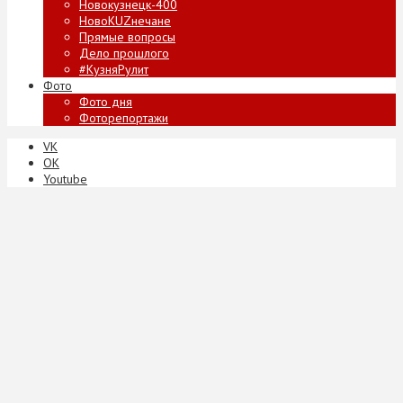
Новокузнецк-400
НовоKUZнечане
Прямые вопросы
Дело прошлого
#КузняРулит
Фото
Фото дня
Фоторепортажи
VK
ОК
Youtube