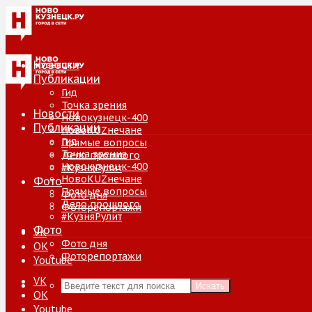
Новости
Публикации
Гид
Точка зрения
Новости
Новокузнецк-400
Публикации
НовоKUZнечане
Гид
Прямые вопросы
Точка зрения
Дело прошлого
Новокузнецк-400
#КузняРулит
НовоKUZнечане
Фото
Прямые вопросы
Фото дня
Дело прошлого
Фоторепортажи
#КузняРулит
Фото
VK
Фото дня
ОК
Фоторепортажи
Youtube
VK
Искать
ОК
Youtube