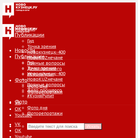
Новости
Публикации
Гид
Точка зрения
Новости
Новокузнецк-400
Публикации
НовоKUZнечане
Гид
Прямые вопросы
Точка зрения
Дело прошлого
Новокузнецк-400
#КузняРулит
НовоKUZнечане
Фото
Прямые вопросы
Фото дня
Дело прошлого
Фоторепортажи
#КузняРулит
Фото
VK
Фото дня
ОК
Фоторепортажи
Youtube
VK
Искать
ОК
Youtube