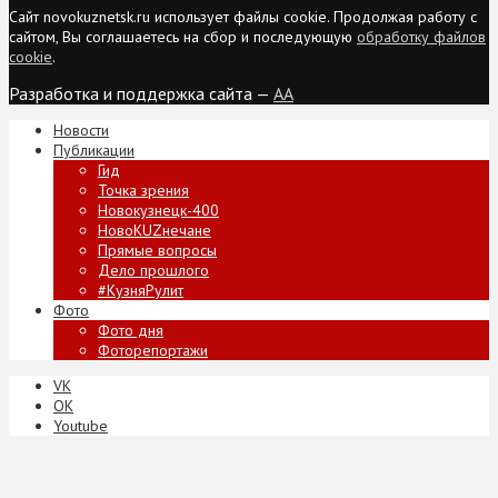
Сайт novokuznetsk.ru использует файлы cookie. Продолжая работу с
сайтом, Вы соглашаетесь на сбор и последующую
обработку файлов
cookie
.
Разработка и поддержка сайта —
AA
Новости
Публикации
Гид
Точка зрения
Новокузнецк-400
НовоKUZнечане
Прямые вопросы
Дело прошлого
#КузняРулит
Фото
Фото дня
Фоторепортажи
VK
ОК
Youtube