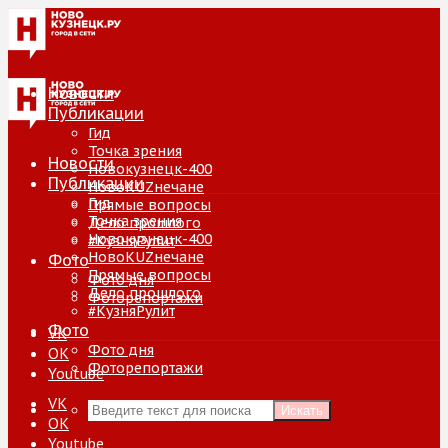
Новости
Публикации
Гид
Точка зрения
Новости
Новокузнецк-400
Публикации
НовоKUZнечане
Гид
Прямые вопросы
Точка зрения
Дело прошлого
Новокузнецк-400
#КузняРулит
НовоKUZнечане
Фото
Прямые вопросы
Фото дня
Дело прошлого
Фоторепортажи
#КузняРулит
Фото
VK
Фото дня
ОК
Фоторепортажи
Youtube
VK
Искать
ОК
Youtube