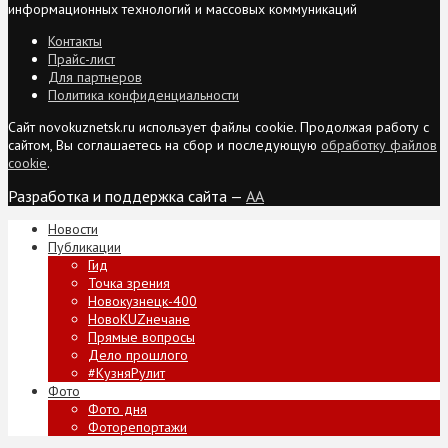
информационных технологий и массовых коммуникаций
Контакты
Прайс-лист
Для партнеров
Политика конфиденциальности
Сайт novokuznetsk.ru использует файлы cookie. Продолжая работу с
сайтом, Вы соглашаетесь на сбор и последующую
обработку файлов
cookie
.
Разработка и поддержка сайта —
AA
Новости
Публикации
Гид
Точка зрения
Новокузнецк-400
НовоKUZнечане
Прямые вопросы
Дело прошлого
#КузняРулит
Фото
Фото дня
Фоторепортажи