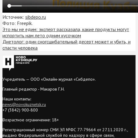
Источник:
sibdepo.ru
Фото: Freepik.
Это мы не едим: эксперт рассказала, какие продукты могут
испортить нам лето одним кусочком
Диетолог: один сногсшибательный десерт может и убить, и
спасти человека
Учредитель — ООО «Онлайн-журнал «Сибдепо».
Главный редактор - Макаров Г.Н.
Наши контакты:
news@novokuznetsk.ru
+7 (3842) 900-800
Возрастное ограничение: 18+
Регистрационный номер СМИ ЭЛ №ФС 77-79664 от 27.11.2020 г.,
выдано Федеральной службой по надзору в сфере связи,