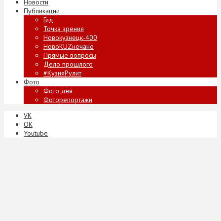
Новости
Публикации
Гид
Точка зрения
Новокузнецк-400
НовоKUZнечане
Прямые вопросы
Дело прошлого
#КузняРулит
Фото
Фото дня
Фоторепортажи
VK
ОК
Youtube