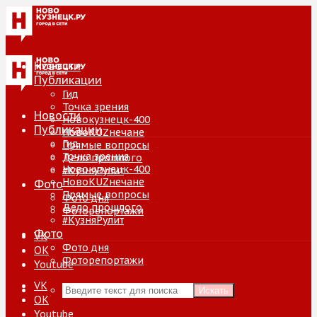
Новости
Публикации
Гид
Точка зрения
Новости
Новокузнецк-400
Публикации
НовоKUZнечане
Гид
Прямые вопросы
Точка зрения
Дело прошлого
Новокузнецк-400
#КузняРулит
НовоKUZнечане
Фото
Прямые вопросы
Фото дня
Дело прошлого
Фоторепортажи
#КузняРулит
Фото
VK
Фото дня
ОК
Фоторепортажи
Youtube
VK
Искать
ОК
Youtube