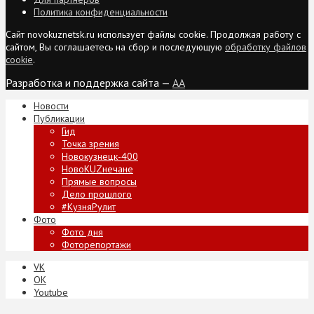
Политика конфиденциальности
Сайт novokuznetsk.ru использует файлы cookie. Продолжая работу с
сайтом, Вы соглашаетесь на сбор и последующую
обработку файлов
cookie
.
Разработка и поддержка сайта —
AA
Новости
Публикации
Гид
Точка зрения
Новокузнецк-400
НовоKUZнечане
Прямые вопросы
Дело прошлого
#КузняРулит
Фото
Фото дня
Фоторепортажи
VK
ОК
Youtube