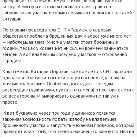
превращается в неукротимую стихию, «сжирающую» всё
вокруг. А мусор и высохшая прошлогодняя трава на
заброшенных участках только повышают вероятность такой
ситуации.
По словам председателя СНТ «Радуга», в садовых
обществах проблема брошенных дач и вовсе уже много лет
— наболевшая тема. Многие участки стоят брошенные
годами, так как у хозяев нет ни сил, ни времени заниматься
землей. А вот владельцы соседних участков — откровенно
страдают.
Как отметил Виталий Дорохин, каждое лето в СНТ проходит
одинаково: бабушки-соседки жалуются председателю на
дачные «заброшки». Особенно досаждают соседям
вездесущие одуванчики, пух (а это семена) от которых летит
во все стороны. И выкорчевать одуванчики не так уж и
просто.
И вот буквально через три года у дачников появится
законная возможность подать жалобу на владельцев
брошенного участка и запустить механизм проверок, который
приведёт или к тому, что землёй наконец-то займутся. Или на