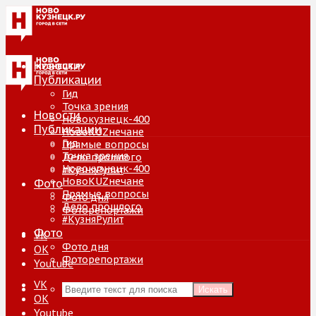
Новости
Публикации
Гид
Точка зрения
Новости
Новокузнецк-400
Публикации
НовоKUZнечане
Гид
Прямые вопросы
Точка зрения
Дело прошлого
Новокузнецк-400
#КузняРулит
НовоKUZнечане
Фото
Прямые вопросы
Фото дня
Дело прошлого
Фоторепортажи
#КузняРулит
Фото
VK
Фото дня
ОК
Фоторепортажи
Youtube
VK
Искать
ОК
Youtube