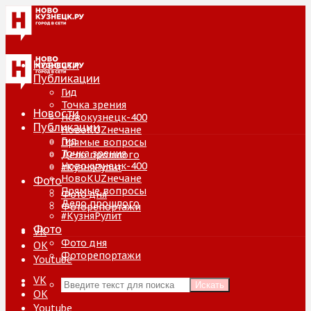
Новости
Публикации
Гид
Точка зрения
Новости
Новокузнецк-400
Публикации
НовоKUZнечане
Гид
Прямые вопросы
Точка зрения
Дело прошлого
Новокузнецк-400
#КузняРулит
НовоKUZнечане
Фото
Прямые вопросы
Фото дня
Дело прошлого
Фоторепортажи
#КузняРулит
Фото
VK
Фото дня
ОК
Фоторепортажи
Youtube
VK
Искать
ОК
Youtube