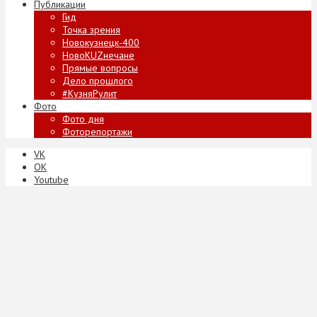
Публикации
Гид
Точка зрения
Новокузнецк-400
НовоKUZнечане
Прямые вопросы
Дело прошлого
#КузняРулит
Фото
Фото дня
Фоторепортажи
VK
ОК
Youtube