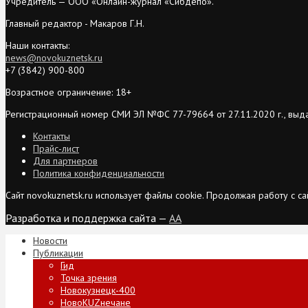
Учредитель — ООО «Онлайн-журнал «Сибдепо».
Главный редактор - Макаров Г.Н.
Наши контакты:
news@novokuznetsk.ru
+7 (3842) 900-800
Возрастное ограничение: 18+
Регистрационный номер СМИ ЭЛ №ФС 77-79664 от 27.11.2020 г., выд
Контакты
Прайс-лист
Для партнеров
Политика конфиденциальности
Сайт novokuznetsk.ru использует файлы cookie. Продолжая работу с 
Разработка и поддержка сайта —
AA
Новости
Публикации
Гид
Точка зрения
Новокузнецк-400
НовоKUZнечане