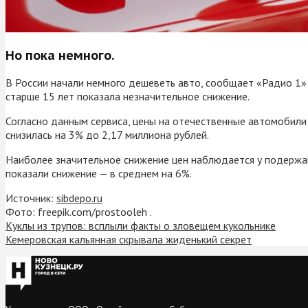
Но пока немного.
В России начали немного дешеветь авто, сообщает «Радио 1» 
старше 15 лет показала незначительное снижение.
Согласно данным сервиса, цены на отечественные автомобили 
снизилась на 3% до 2,17 миллиона рублей.
Наиболее значительное снижение цен наблюдается у подержа
показали снижение — в среднем на 6%.
Источник:
sibdepo.ru
Фото: freepik.com/prostooleh .
Куклы из трупов: всплыли факты о зловещем кукольнике
Кемеровская кальянная скрывала жиденький секрет