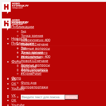
Новости
Публикации
Гид
Точка зрения
Новости
Новокузнецк-400
Публикации
НовоKUZнечане
Гид
Прямые вопросы
Точка зрения
Дело прошлого
Новокузнецк-400
#КузняРулит
НовоKUZнечане
Фото
Прямые вопросы
Фото дня
Дело прошлого
Фоторепортажи
#КузняРулит
Фото
VK
Фото дня
ОК
Фоторепортажи
Youtube
VK
Искать
ОК
Youtube