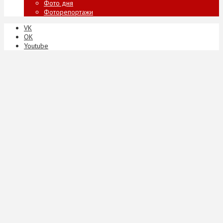
Фото дня
Фоторепортажи
VK
ОК
Youtube