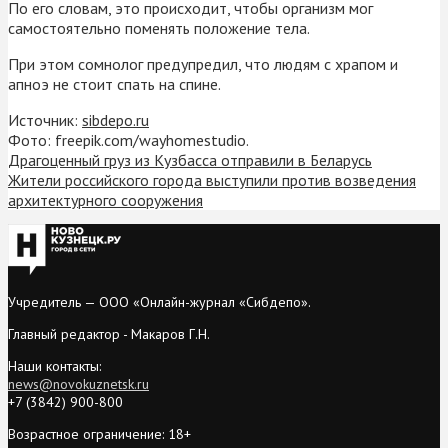
По его словам, это происходит, чтобы организм мог
самостоятельно поменять положение тела.
При этом сомнолог предупредил, что людям с храпом и
апноэ не стоит спать на спине.
Источник:
sibdepo.ru
Фото: freepik.com/wayhomestudio.
Драгоценный груз из Кузбасса отправили в Беларусь
Жители российского города выступили против возведения
архитектурного сооружения
Учредитель — ООО «Онлайн-журнал «Сибдепо».
Главный редактор - Макаров Г.Н.
Наши контакты:
news@novokuznetsk.ru
+7 (3842) 900-800
Возрастное ограничение: 18+