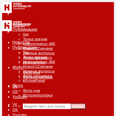
Новости
Публикации
Гид
Точка зрения
Новости
Новокузнецк-400
Публикации
НовоKUZнечане
Гид
Прямые вопросы
Точка зрения
Дело прошлого
Новокузнецк-400
#КузняРулит
НовоKUZнечане
Фото
Прямые вопросы
Фото дня
Дело прошлого
Фоторепортажи
#КузняРулит
Фото
VK
Фото дня
ОК
Фоторепортажи
Youtube
VK
Искать
ОК
Youtube