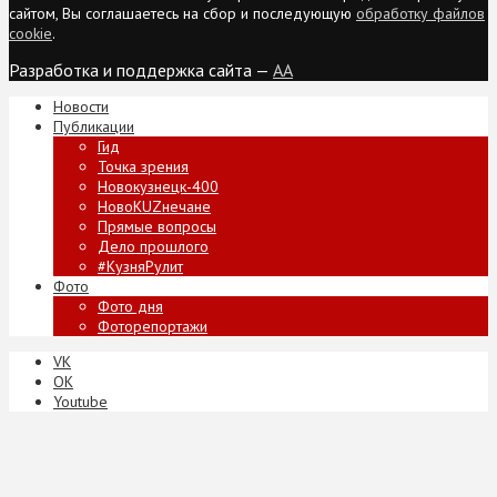
сайтом, Вы соглашаетесь на сбор и последующую
обработку файлов
cookie
.
Разработка и поддержка сайта —
AA
Новости
Публикации
Гид
Точка зрения
Новокузнецк-400
НовоKUZнечане
Прямые вопросы
Дело прошлого
#КузняРулит
Фото
Фото дня
Фоторепортажи
VK
ОК
Youtube