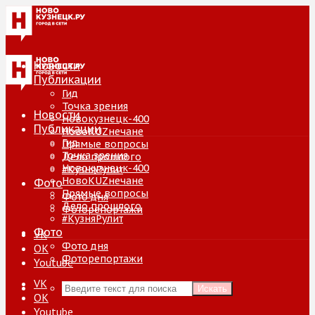
Новости
Публикации
Гид
Точка зрения
Новости
Новокузнецк-400
Публикации
НовоKUZнечане
Гид
Прямые вопросы
Точка зрения
Дело прошлого
Новокузнецк-400
#КузняРулит
НовоKUZнечане
Фото
Прямые вопросы
Фото дня
Дело прошлого
Фоторепортажи
#КузняРулит
Фото
VK
Фото дня
ОК
Фоторепортажи
Youtube
VK
Искать
ОК
Youtube