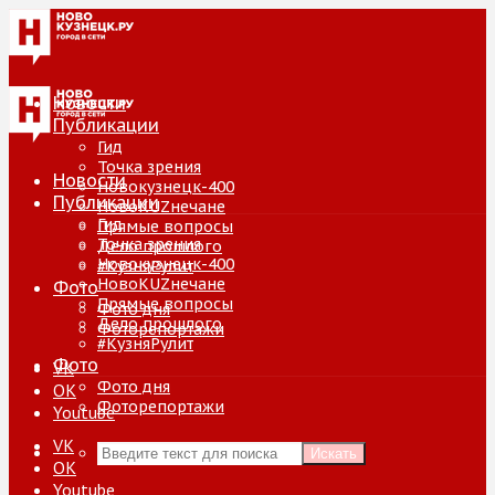
Новости
Публикации
Гид
Точка зрения
Новости
Новокузнецк-400
Публикации
НовоKUZнечане
Гид
Прямые вопросы
Точка зрения
Дело прошлого
Новокузнецк-400
#КузняРулит
НовоKUZнечане
Фото
Прямые вопросы
Фото дня
Дело прошлого
Фоторепортажи
#КузняРулит
Фото
VK
Фото дня
ОК
Фоторепортажи
Youtube
VK
Искать
ОК
Youtube