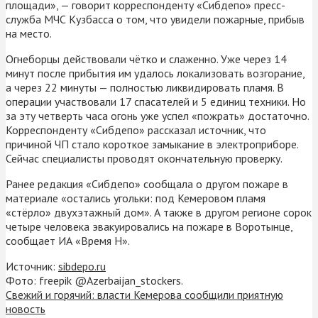
площади», — говорит корреспонденту «Сибдепо» пресс-
служба МЧС Кузбасса о том, что увидели пожарные, прибыв
на место.
Огнеборцы действовали чётко и слаженно. Уже через 14
минут после прибытия им удалось локализовать возгорание,
а через 22 минуты — полностью ликвидировать пламя. В
операции участвовали 17 спасателей и 5 единиц техники. Но
за эту четверть часа огонь уже успел «пожрать» достаточно.
Корреспонденту «Сибдепо» рассказал источник, что
причиной ЧП стало короткое замыкание в электроприборе.
Сейчас специалисты проводят окончательную проверку.
Ранее редакция «Сибдепо» сообщала о другом пожаре в
материале «остались угольки: под Кемеровом пламя
«стёрло» двухэтажный дом». А также в другом регионе сорок
четыре человека эвакуировались на пожаре в Воротынце,
сообщает ИА «Время Н».
Источник:
sibdepo.ru
Фото: freepik @Azerbaijan_stockers.
Свежий и горячий: власти Кемерова сообщили приятную
новость