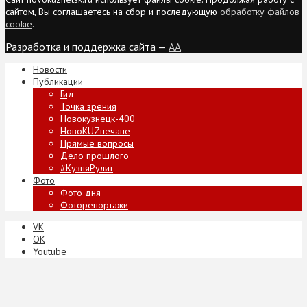
сайтом, Вы соглашаетесь на сбор и последующую
обработку файлов
cookie
.
Разработка и поддержка сайта —
AA
Новости
Публикации
Гид
Точка зрения
Новокузнецк-400
НовоKUZнечане
Прямые вопросы
Дело прошлого
#КузняРулит
Фото
Фото дня
Фоторепортажи
VK
ОК
Youtube