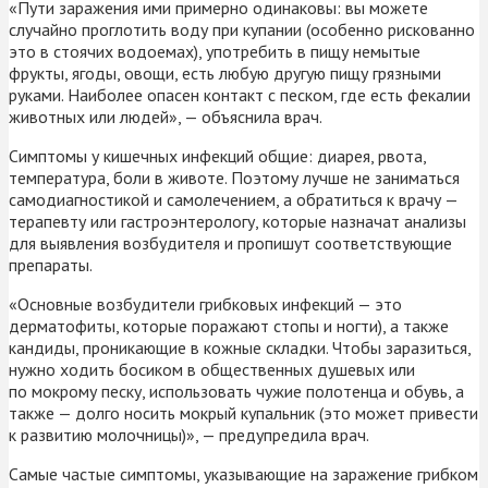
«Пути заражения ими примерно одинаковы: вы можете
случайно проглотить воду при купании (особенно рискованно
это в стоячих водоемах), употребить в пищу немытые
фрукты, ягоды, овощи, есть любую другую пищу грязными
руками. Наиболее опасен контакт с песком, где есть фекалии
животных или людей», — объяснила врач.
Симптомы у кишечных инфекций общие: диарея, рвота,
температура, боли в животе. Поэтому лучше не заниматься
самодиагностикой и самолечением, а обратиться к врачу —
терапевту или гастроэнтерологу, которые назначат анализы
для выявления возбудителя и пропишут соответствующие
препараты.
«Основные возбудители грибковых инфекций — это
дерматофиты, которые поражают стопы и ногти), а также
кандиды, проникающие в кожные складки. Чтобы заразиться,
нужно ходить босиком в общественных душевых или
по мокрому песку, использовать чужие полотенца и обувь, а
также — долго носить мокрый купальник (это может привести
к развитию молочницы)», — предупредила врач.
Самые частые симптомы, указывающие на заражение грибком