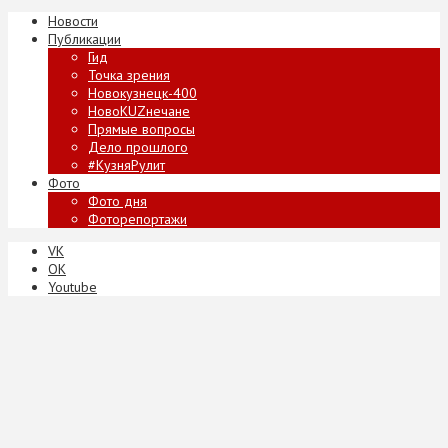
Новости
Публикации
Гид
Точка зрения
Новокузнецк-400
НовоKUZнечане
Прямые вопросы
Дело прошлого
#КузняРулит
Фото
Фото дня
Фоторепортажи
VK
ОК
Youtube