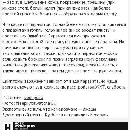
— это зуд, шелушение кожи, покраснение, трещины (при
микозе стоп), белый налет (при кандидозе). Наиболее
простой способ избавиться — обратиться к дерматологу.
Что касается паразитов, то наиболее часто мы сталкиваемся
с паразитами группы гельминтов (в нее входят глисты) и
простейших (лямблии). Заражаются ими при купании
в водоемах с водой, где присутствуют данные паразиты. Их
личинки проникают через кожу или при случайном
заглатывании воды. Также подхватить паразитов можно,
если ходить босиком по песку, загрязненному фекалиями
животных (в фекалиях живут токсокары), лежать и есть, а
также играть на песке, а затем дома не помыть руки и ноги.
Симптомы заражения зависят от вида паразита, но чаще
всего включают зуд кожи, сыпь, расстройства ЖКТ, слабость.
Источник:
sibdepo.ru
Фото: freepik/tawatchai07.
Эксперты выяснили, что кемеровчане — лжецы
Драгоценный груз из Кузбасса отправили в Беларусь