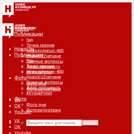
Новости
Публикации
Гид
Точка зрения
Новости
Новокузнецк-400
Публикации
НовоKUZнечане
Гид
Прямые вопросы
Точка зрения
Дело прошлого
Новокузнецк-400
#КузняРулит
НовоKUZнечане
Фото
Прямые вопросы
Фото дня
Дело прошлого
Фоторепортажи
#КузняРулит
Фото
VK
Фото дня
ОК
Фоторепортажи
Youtube
VK
Искать
ОК
Youtube