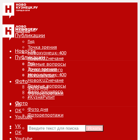
Новости
Публикации
Гид
Точка зрения
Новости
Новокузнецк-400
Публикации
НовоKUZнечане
Гид
Прямые вопросы
Точка зрения
Дело прошлого
Новокузнецк-400
#КузняРулит
НовоKUZнечане
Фото
Прямые вопросы
Фото дня
Дело прошлого
Фоторепортажи
#КузняРулит
Фото
VK
Фото дня
ОК
Фоторепортажи
Youtube
VK
Искать
ОК
Youtube