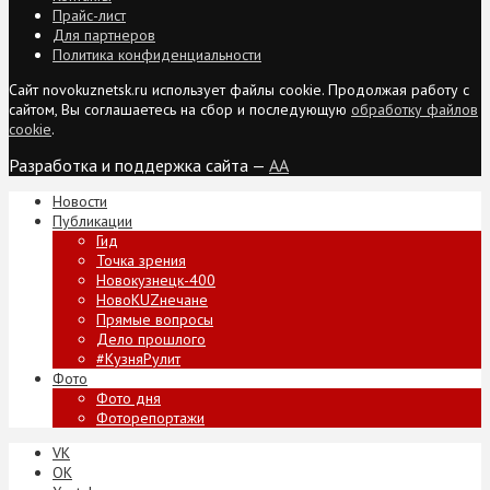
Прайс-лист
Для партнеров
Политика конфиденциальности
Сайт novokuznetsk.ru использует файлы cookie. Продолжая работу с
сайтом, Вы соглашаетесь на сбор и последующую
обработку файлов
cookie
.
Разработка и поддержка сайта —
AA
Новости
Публикации
Гид
Точка зрения
Новокузнецк-400
НовоKUZнечане
Прямые вопросы
Дело прошлого
#КузняРулит
Фото
Фото дня
Фоторепортажи
VK
ОК