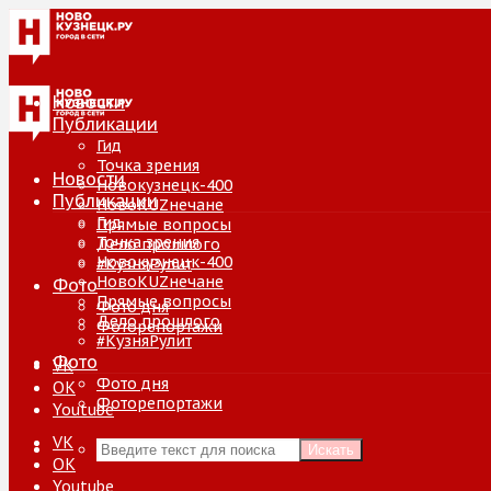
Новости
Публикации
Гид
Точка зрения
Новости
Новокузнецк-400
Публикации
НовоKUZнечане
Гид
Прямые вопросы
Точка зрения
Дело прошлого
Новокузнецк-400
#КузняРулит
НовоKUZнечане
Фото
Прямые вопросы
Фото дня
Дело прошлого
Фоторепортажи
#КузняРулит
Фото
VK
Фото дня
ОК
Фоторепортажи
Youtube
VK
Искать
ОК
Youtube