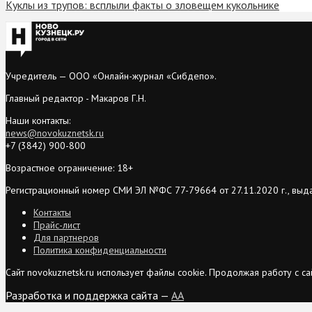
Куклы из трупов: всплыли факты о зловещем кукольнике
Учредитель — ООО «Онлайн-журнал «Сибдепо».
Главный редактор - Макаров Г.Н.
Наши контакты:
news@novokuznetsk.ru
+7 (3842) 900-800
Возрастное ограничение: 18+
Регистрационный номер СМИ ЭЛ №ФС 77-79664 от 27.11.2020 г., выд
Контакты
Прайс-лист
Для партнеров
Политика конфиденциальности
Сайт novokuznetsk.ru использует файлы cookie. Продолжая работу с 
Разработка и поддержка сайта —
AA