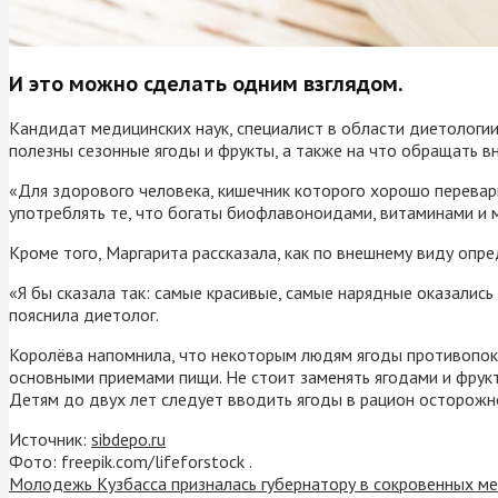
И это можно сделать одним взглядом.
Кандидат медицинских наук, специалист в области диетологи
полезны сезонные ягоды и фрукты, а также на что обращать в
«Для здорового человека, кишечник которого хорошо перевари
употреблять те, что богаты биофлавоноидами, витаминами и 
Кроме того, Маргарита рассказала, как по внешнему виду опред
«Я бы сказала так: самые красивые, самые нарядные оказались
пояснила диетолог.
Королёва напомнила, что некоторым людям ягоды противопока
основными приемами пищи. Не стоит заменять ягодами и фрукт
Детям до двух лет следует вводить ягоды в рацион осторожно
Источник:
sibdepo.ru
Фото: freepik.com/lifeforstock .
Молодежь Кузбасса призналась губернатору в сокровенных м