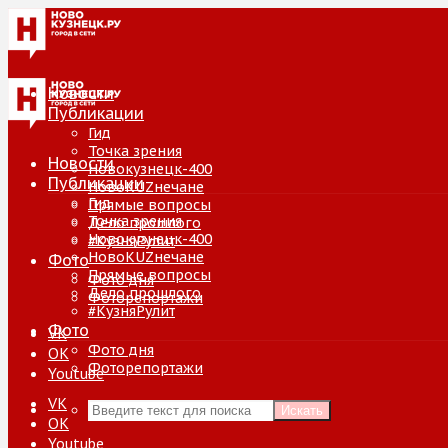
Новости
Публикации
Гид
Точка зрения
Новости
Новокузнецк-400
Публикации
НовоKUZнечане
Гид
Прямые вопросы
Точка зрения
Дело прошлого
Новокузнецк-400
#КузняРулит
НовоKUZнечане
Фото
Прямые вопросы
Фото дня
Дело прошлого
Фоторепортажи
#КузняРулит
Фото
VK
Фото дня
ОК
Фоторепортажи
Youtube
VK
Искать
ОК
Youtube