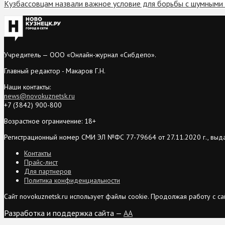
Кузбассовцам назвали важное условие для борьбы с шумным
Учредитель — ООО «Онлайн-журнал «Сибдепо».
Главный редактор - Макаров Г.Н.
Наши контакты:
news@novokuznetsk.ru
+7 (3842) 900-800
Возрастное ограничение: 18+
Регистрационный номер СМИ ЭЛ №ФС 77-79664 от 27.11.2020 г., выд
Контакты
Прайс-лист
Для партнеров
Политика конфиденциальности
Сайт novokuznetsk.ru использует файлы cookie. Продолжая работу с 
Разработка и поддержка сайта —
AA