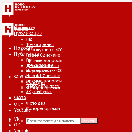
Новости
Публикации
Гид
Точка зрения
Новости
Новокузнецк-400
Публикации
НовоKUZнечане
Гид
Прямые вопросы
Точка зрения
Дело прошлого
Новокузнецк-400
#КузняРулит
НовоKUZнечане
Фото
Прямые вопросы
Фото дня
Дело прошлого
Фоторепортажи
#КузняРулит
Фото
VK
Фото дня
ОК
Фоторепортажи
Youtube
VK
Искать
ОК
Youtube