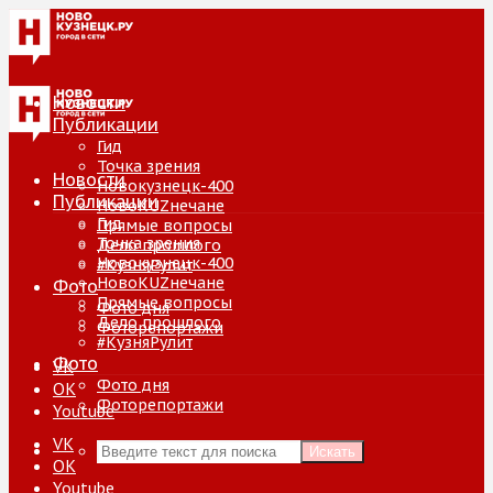
Новости
Публикации
Гид
Точка зрения
Новости
Новокузнецк-400
Публикации
НовоKUZнечане
Гид
Прямые вопросы
Точка зрения
Дело прошлого
Новокузнецк-400
#КузняРулит
НовоKUZнечане
Фото
Прямые вопросы
Фото дня
Дело прошлого
Фоторепортажи
#КузняРулит
Фото
VK
Фото дня
ОК
Фоторепортажи
Youtube
VK
Искать
ОК
Youtube