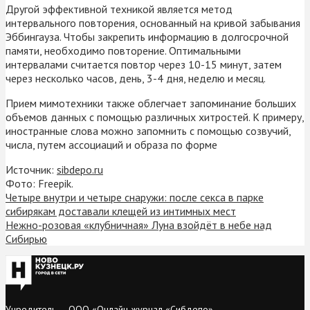
Другой эффективной техникой является метод
интервального повторения, основанный на кривой забывания
Эббингауза. Чтобы закрепить информацию в долгосрочной
памяти, необходимо повторение. Оптимальными
интервалами считается повтор через 10-15 минут, затем
через несколько часов, день, 3-4 дня, неделю и месяц.
Прием мимотехники также облегчает запоминание больших
объемов данных с помощью различных хитростей. К примеру,
иностранные слова можно запомнить с помощью созвучий,
числа, путем ассоциаций и образа по форме
Источник:
sibdepo.ru
Фото: Freepik.
Четыре внутри и четыре снаружи: после секса в парке
сибирякам доставали клещей из интимных мест
Нежно-розовая «клубничная» Луна взойдёт в небе над
Сибирью
Учредитель — ООО «Онлайн-журнал «Сибдепо».