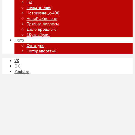
Гид
Точка зрения
Новокузнецк-400
НовоKUZнечане
Прямые вопросы
Дело прошлого
#КузняРулит
Фото
Фото дня
Фоторепортажи
VK
ОК
Youtube