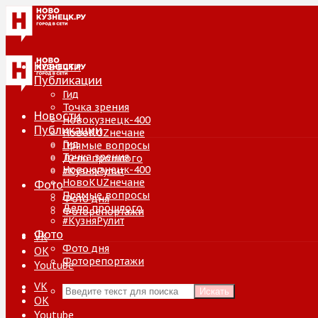
Новости
Публикации
Гид
Точка зрения
Новости
Новокузнецк-400
Публикации
НовоKUZнечане
Гид
Прямые вопросы
Точка зрения
Дело прошлого
Новокузнецк-400
#КузняРулит
НовоKUZнечане
Фото
Прямые вопросы
Фото дня
Дело прошлого
Фоторепортажи
#КузняРулит
Фото
VK
Фото дня
ОК
Фоторепортажи
Youtube
VK
Искать
ОК
Youtube