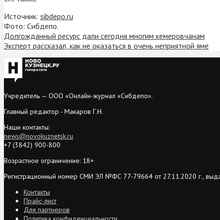
Источник:
sibdepo.ru
Фото: Сибдепо.
Долгожданный ресурс дали сегодня многим кемеровчанам
Эксперт рассказал, как не оказаться в очень неприятной яме
Учредитель — ООО «Онлайн-журнал «Сибдепо».
Главный редактор - Макаров Г.Н.
Наши контакты:
news@novokuznetsk.ru
+7 (3842) 900-800
Возрастное ограничение: 18+
Регистрационный номер СМИ ЭЛ №ФС 77-79664 от 27.11.2020 г., выд
Контакты
Прайс-лист
Для партнеров
Политика конфиденциальности