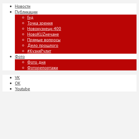
Новости
Публикации
Гид
Точка зрения
Новокузнецк-400
НовоKUZнечане
Прямые вопросы
Дело прошлого
#КузняРулит
Фото
Фото дня
Фоторепортажи
VK
ОК
Youtube