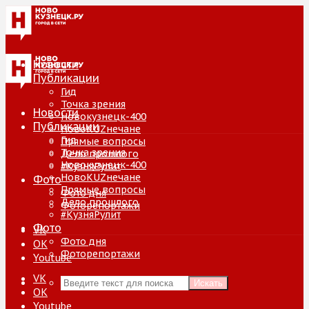
Новости
Публикации
Гид
Точка зрения
Новости
Новокузнецк-400
Публикации
НовоKUZнечане
Гид
Прямые вопросы
Точка зрения
Дело прошлого
Новокузнецк-400
#КузняРулит
НовоKUZнечане
Фото
Прямые вопросы
Фото дня
Дело прошлого
Фоторепортажи
#КузняРулит
Фото
VK
Фото дня
ОК
Фоторепортажи
Youtube
VK
Искать
ОК
Youtube