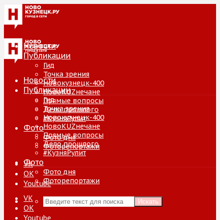
Новости
Публикации
Гид
Точка зрения
Новости
Новокузнецк-400
Публикации
НовоKUZнечане
Гид
Прямые вопросы
Точка зрения
Дело прошлого
Новокузнецк-400
#КузняРулит
НовоKUZнечане
Фото
Прямые вопросы
Фото дня
Дело прошлого
Фоторепортажи
#КузняРулит
Фото
VK
Фото дня
ОК
Фоторепортажи
Youtube
VK
Искать
ОК
Youtube