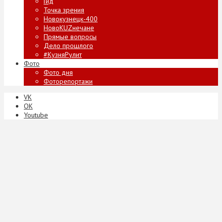
Гид
Точка зрения
Новокузнецк-400
НовоKUZнечане
Прямые вопросы
Дело прошлого
#КузняРулит
Фото
Фото дня
Фоторепортажи
VK
ОК
Youtube