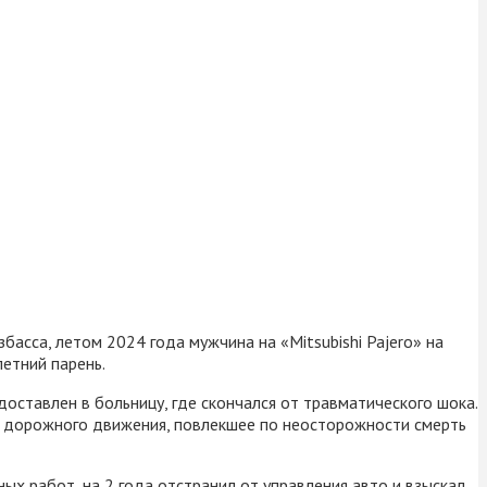
асса, летом 2024 года мужчина на «Mitsubishi Pajero» на
етний парень.
доставлен в больницу, где скончался от травматического шока.
 дорожного движения, повлекшее по неосторожности смерть
х работ, на 2 года отстранил от управления авто и взыскал