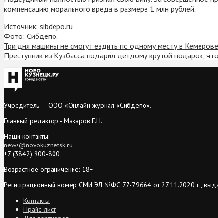
компенсацию морального вреда в размере 1 млн рублей.
Источник:
sibdepo.ru
Фото: Сибдепо.
Три дня машины не смогут ездить по одному месту в Кемерове
Преступник из Кузбасса подарил детдому крутой подарок, чт
Учредитель — ООО «Онлайн-журнал «Сибдепо».
Главный редактор - Макаров Г.Н.
Наши контакты:
news@novokuznetsk.ru
+7 (3842) 900-800
Возрастное ограничение: 18+
Регистрационный номер СМИ ЭЛ №ФС 77-79664 от 27.11.2020 г., выд
Контакты
Прайс-лист
Для партнеров