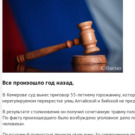
Все произошло год назад.
В Кемерове суд вынес приговор 55-летнему горожанину, котор
нерегулируемом перекрестке улиц Алтайской и Бийской не пре
В результате столкновения он получил сочетанную травму голо
По факту произошедшего было возбуждено уголовное дело по
человека».
Подсудимый полностью признал свою вину. За совершенное пре