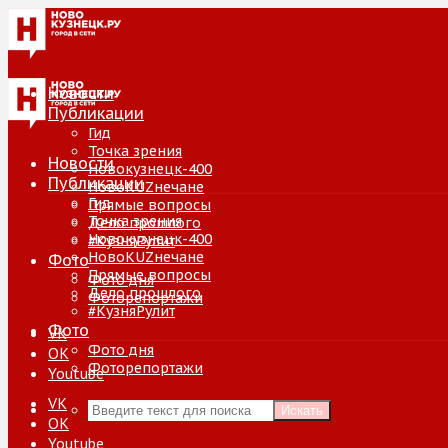
Новости
Публикации
Гид
Точка зрения
Новости
Новокузнецк-400
Публикации
НовоKUZнечане
Гид
Прямые вопросы
Точка зрения
Дело прошлого
Новокузнецк-400
#КузняРулит
НовоKUZнечане
Фото
Прямые вопросы
Фото дня
Дело прошлого
Фоторепортажи
#КузняРулит
Фото
VK
Фото дня
ОК
Фоторепортажи
Youtube
VK
Искать
ОК
Youtube