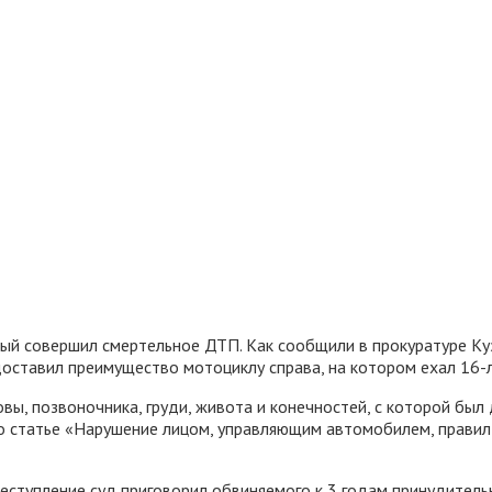
ый совершил смертельное ДТП. Как сообщили в прокуратуре Кузб
доставил преимущество мотоциклу справа, на котором ехал 16-л
вы, позвоночника, груди, живота и конечностей, с которой был 
 статье «Нарушение лицом, управляющим автомобилем, правил
ступление суд приговорил обвиняемого к 3 годам принудительны