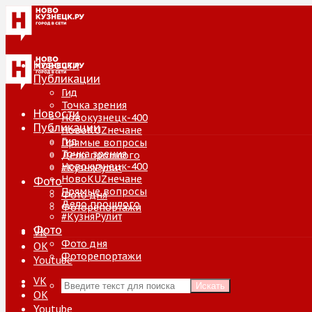
Новости
Публикации
Гид
Точка зрения
Новости
Новокузнецк-400
Публикации
НовоKUZнечане
Гид
Прямые вопросы
Точка зрения
Дело прошлого
Новокузнецк-400
#КузняРулит
НовоKUZнечане
Фото
Прямые вопросы
Фото дня
Дело прошлого
Фоторепортажи
#КузняРулит
Фото
VK
Фото дня
ОК
Фоторепортажи
Youtube
VK
Искать
ОК
Youtube