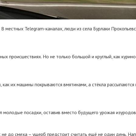
В местных Telegram-каналах, люди из села Бурлаки Прокопьевск
ых происшествиях. Но не только большой и круглый, как куриное
 как их машины покрываются вмятинами, а стёкла рассыпаются н
л молодые посадки, оставив вместо будущего урожая изуродова
не до смеха – ущерб предстоит считать ещё не один день. На