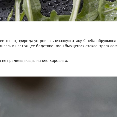
тнее тепло, природа устроила внезапную атаку. С неба обрушилс
атилась в настоящее бедствие: звон бьющегося стекла, треск л
но не предвещающая ничего хорошего.