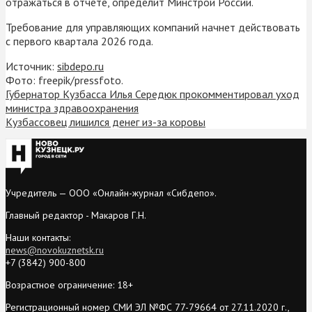
отражаться в отчете, определит Минстрой России.
Требование для управляющих компаний начнет действовать
с первого квартала 2026 года.
Источник:
sibdepo.ru
Фото: freepik/pressfoto.
Губернатор Кузбасса Илья Середюк прокомментировал уход
министра здравоохранения
Кузбассовец лишился денег из-за коровы
Учредитель — ООО «Онлайн-журнал «Сибдепо».
Главный редактор - Макаров Г.Н.
Наши контакты:
news@novokuznetsk.ru
+7 (3842) 900-800
Возрастное ограничение: 18+
Регистрационный номер СМИ ЭЛ №ФС 77-79664 от 27.11.2020 г.,