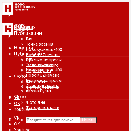
Новости
Публикации
Гид
Точка зрения
Новости
Новокузнецк-400
Публикации
НовоKUZнечане
Гид
Прямые вопросы
Точка зрения
Дело прошлого
Новокузнецк-400
#КузняРулит
НовоKUZнечане
Фото
Прямые вопросы
Фото дня
Дело прошлого
Фоторепортажи
#КузняРулит
Фото
VK
Фото дня
ОК
Фоторепортажи
Youtube
VK
Искать
ОК
Youtube