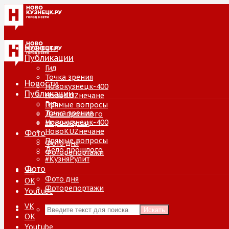
Новости
Публикации
Гид
Точка зрения
Новости
Новокузнецк-400
Публикации
НовоKUZнечане
Гид
Прямые вопросы
Точка зрения
Дело прошлого
Новокузнецк-400
#КузняРулит
НовоKUZнечане
Фото
Прямые вопросы
Фото дня
Дело прошлого
Фоторепортажи
#КузняРулит
Фото
VK
Фото дня
ОК
Фоторепортажи
Youtube
VK
Искать
ОК
Youtube