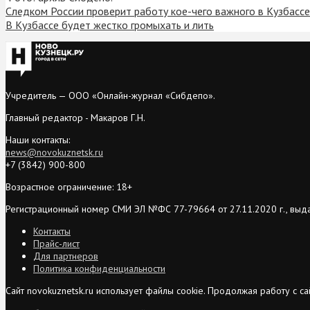
Следком России проверит работу кое-чего важного в Кузбассе
В Кузбассе будет жестко громыхать и лить
Учредитель — ООО «Онлайн-журнал «Сибдепо».
Главный редактор - Макаров Г.Н.
Наши контакты:
news@novokuznetsk.ru
+7 (3842) 900-800
Возрастное ограничение: 18+
Регистрационный номер СМИ ЭЛ №ФС 77-79664 от 27.11.2020 г., выд
Контакты
Прайс-лист
Для партнеров
Политика конфиденциальности
Сайт novokuznetsk.ru использует файлы cookie. Продолжая работу с 