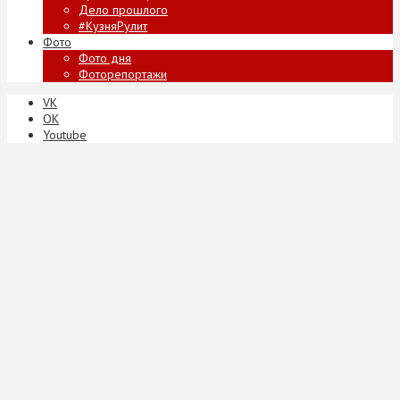
Дело прошлого
#КузняРулит
Фото
Фото дня
Фоторепортажи
VK
ОК
Youtube