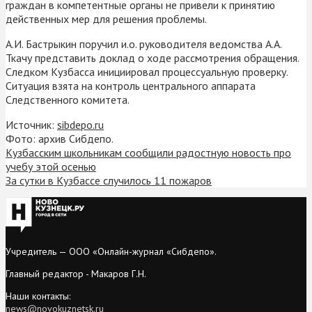
граждан в компетентные органы не привели к принятию
действенных мер для решения проблемы.
А.И. Бастрыкин поручил и.о. руководителя ведомства А.А.
Ткачу представить доклад о ходе рассмотрения обращения.
Следком Кузбасса инициировал процессуальную проверку.
Ситуация взята на контроль центрального аппарата
Следственного комитета.
Источник:
sibdepo.ru
Фото: архив Сибдепо.
Кузбасским школьникам сообщили радостную новость про
учебу этой осенью
За сутки в Кузбассе случилось 11 пожаров
Учредитель — ООО «Онлайн-журнал «Сибдепо».
Главный редактор - Макаров Г.Н.
Наши контакты:
news@novokuznetsk.ru