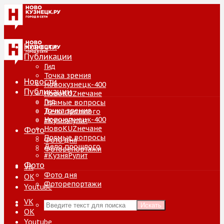
Новости
Публикации
Гид
Точка зрения
Новости
Новокузнецк-400
Публикации
НовоKUZнечане
Гид
Прямые вопросы
Точка зрения
Дело прошлого
Новокузнецк-400
#КузняРулит
НовоKUZнечане
Фото
Прямые вопросы
Фото дня
Дело прошлого
Фоторепортажи
#КузняРулит
Фото
VK
Фото дня
ОК
Фоторепортажи
Youtube
VK
Искать
ОК
Youtube