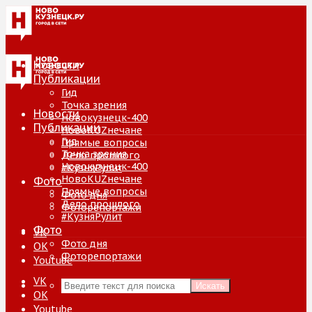
Новости
Публикации
Гид
Точка зрения
Новости
Новокузнецк-400
Публикации
НовоKUZнечане
Гид
Прямые вопросы
Точка зрения
Дело прошлого
Новокузнецк-400
#КузняРулит
НовоKUZнечане
Фото
Прямые вопросы
Фото дня
Дело прошлого
Фоторепортажи
#КузняРулит
Фото
VK
Фото дня
ОК
Фоторепортажи
Youtube
VK
Искать
ОК
Youtube