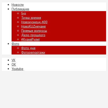
Новости
Публикации
Гид
Точка зрения
Новокузнецк-400
НовоKUZнечане
Прямые вопросы
Дело прошлого
#КузняРулит
Фото
Фото дня
Фоторепортажи
VK
ОК
Youtube