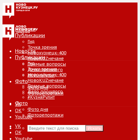
Новости
Публикации
Гид
Точка зрения
Новости
Новокузнецк-400
Публикации
НовоKUZнечане
Гид
Прямые вопросы
Точка зрения
Дело прошлого
Новокузнецк-400
#КузняРулит
НовоKUZнечане
Фото
Прямые вопросы
Фото дня
Дело прошлого
Фоторепортажи
#КузняРулит
Фото
VK
Фото дня
ОК
Фоторепортажи
Youtube
VK
Искать
ОК
Youtube