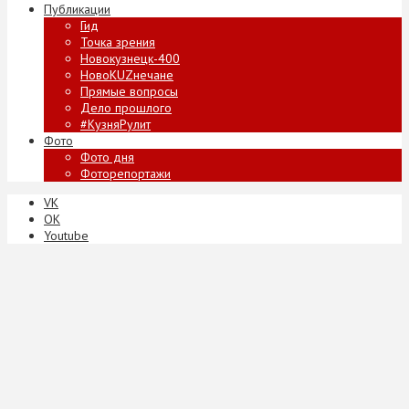
Публикации
Гид
Точка зрения
Новокузнецк-400
НовоKUZнечане
Прямые вопросы
Дело прошлого
#КузняРулит
Фото
Фото дня
Фоторепортажи
VK
ОК
Youtube