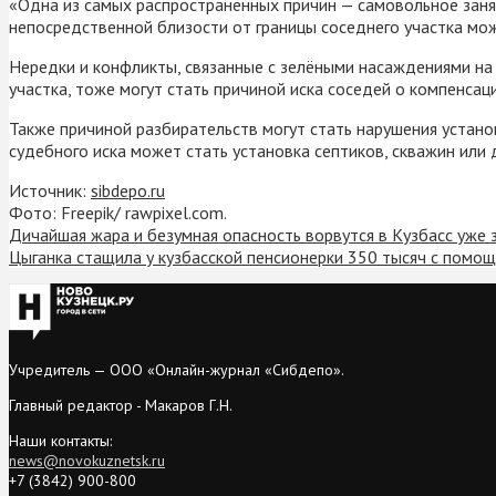
«Одна из самых распространённых причин — самовольное заня
непосредственной близости от границы соседнего участка мож
Нередки и конфликты, связанные с зелёными насаждениями на 
участка, тоже могут стать причиной иска соседей о компенсац
Также причиной разбирательств могут стать нарушения устан
судебного иска может стать установка септиков, скважин или
Источник:
sibdepo.ru
Фото: Freepik/ rawpixel.com.
Дичайшая жара и безумная опасность ворвутся в Кузбасс уже 
Цыганка стащила у кузбасской пенсионерки 350 тысяч с помощ
Учредитель — ООО «Онлайн-журнал «Сибдепо».
Главный редактор - Макаров Г.Н.
Наши контакты:
news@novokuznetsk.ru
+7 (3842) 900-800