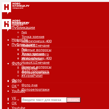
Новости
Публикации
Гид
Точка зрения
Новости
Новокузнецк-400
Публикации
НовоKUZнечане
Гид
Прямые вопросы
Точка зрения
Дело прошлого
Новокузнецк-400
#КузняРулит
НовоKUZнечане
Фото
Прямые вопросы
Фото дня
Дело прошлого
Фоторепортажи
#КузняРулит
Фото
VK
Фото дня
ОК
Фоторепортажи
Youtube
VK
Искать
ОК
Youtube