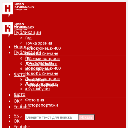
Новости
Публикации
Гид
Точка зрения
Новости
Новокузнецк-400
Публикации
НовоKUZнечане
Гид
Прямые вопросы
Точка зрения
Дело прошлого
Новокузнецк-400
#КузняРулит
НовоKUZнечане
Фото
Прямые вопросы
Фото дня
Дело прошлого
Фоторепортажи
#КузняРулит
Фото
VK
Фото дня
ОК
Фоторепортажи
Youtube
VK
Искать
ОК
Youtube