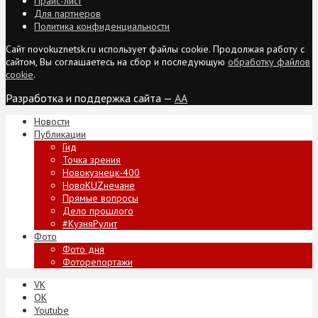
Прайс-лист
Для партнеров
Политика конфиденциальности
Сайт novokuznetsk.ru использует файлы cookie. Продолжая работу с
сайтом, Вы соглашаетесь на сбор и последующую
обработку файлов
cookie
.
Разработка и поддержка сайта —
AA
Новости
Публикации
Гид
Точка зрения
Новокузнецк-400
НовоKUZнечане
Прямые вопросы
Дело прошлого
#КузняРулит
Фото
Фото дня
Фоторепортажи
VK
ОК
Youtube