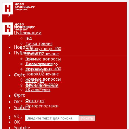
Новости
Публикации
Гид
Точка зрения
Новости
Новокузнецк-400
Публикации
НовоKUZнечане
Гид
Прямые вопросы
Точка зрения
Дело прошлого
Новокузнецк-400
#КузняРулит
НовоKUZнечане
Фото
Прямые вопросы
Фото дня
Дело прошлого
Фоторепортажи
#КузняРулит
Фото
VK
Фото дня
ОК
Фоторепортажи
Youtube
VK
Искать
ОК
Youtube