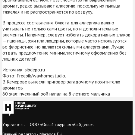
аромат, редко вызывают аллергию, поскольку их пыльца
тяжелая и не распространяется по воздуху.
В процессе составления букета для аллергика важно
учитывать не только сами цветы, но и дополнительные
элементы. Например, следует избегать декоративных злаков
— пшеницы, ржи или люцерны, которые часто используются
во флористике, но являются сильными аллергенами. Лучше
отдать предпочтение минималистичному оформлению без
лишних деталей
Источник:
sibdepo.ru
Фото: Freepik/wayhomestudio.
В Кемерове вынесли приговор загадочному похитителю
ароматов
60 жал: пчелиный рой напал на 8-летнего мальчика
Учредитель — ООО «Онлайн-журнал «Сибдепо».
Главный редактор - Макаров Г.Н.