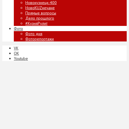
Новокузнецк-400
НовоKUZнечане
Прямые вопросы
Дело прошлого
#КузняРулит
Фото
Фото дня
Фоторепортажи
VK
ОК
Youtube