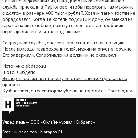
Согласно информации издания, работники коммунальной
службы приехали в Парголово, чтобы перекрыть газ мужчине
с долгом в размере 400 тысяч рублей. Хозяин таким гостям не
обрадовался. Когда те хотели подойти к дому, он выехал из
гаража на автомобиле, покинул салон, достал дробовик,
перезарядил его и встал под окнами.
Сотрудники службы, опасаясь агрессии, вызвали полицию.
После приезда правоохранителей, мужчина опустил оружие.
Его задержали. Сопротивления должник не оказывал.
Источник:
sibdepo.ru
Фото: Сибдепо.
Эксперты объяснили, почему не стоит слишком уповать на
прогресс
Кузбассовец с телевизором убегал по городу от Росгвардии
Учредитель — ООО «Онлайн-журнал «Сибдепо».
Главный редактор - Макаров Г.Н.