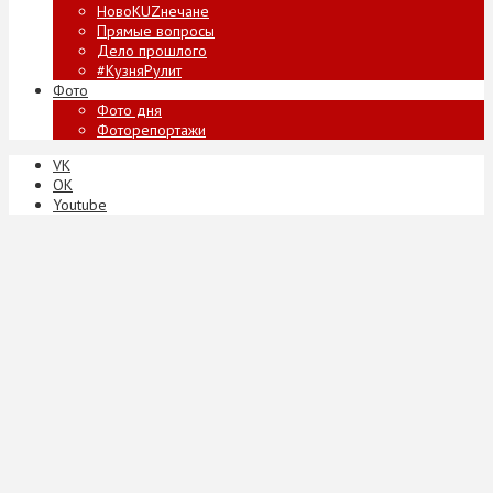
НовоKUZнечане
Прямые вопросы
Дело прошлого
#КузняРулит
Фото
Фото дня
Фоторепортажи
VK
ОК
Youtube