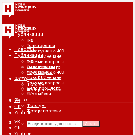
Новости
Публикации
Гид
Точка зрения
Новости
Новокузнецк-400
Публикации
НовоKUZнечане
Гид
Прямые вопросы
Точка зрения
Дело прошлого
Новокузнецк-400
#КузняРулит
НовоKUZнечане
Фото
Прямые вопросы
Фото дня
Дело прошлого
Фоторепортажи
#КузняРулит
Фото
VK
Фото дня
ОК
Фоторепортажи
Youtube
VK
Искать
ОК
Youtube