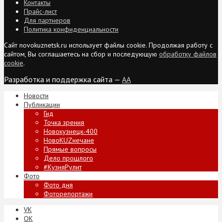
Контакты
Прайс-лист
Для партнеров
Политика конфиденциальности
Сайт novokuznetsk.ru использует файлы cookie. Продолжая работу с
сайтом, Вы соглашаетесь на сбор и последующую
обработку файлов
cookie
.
Разработка и поддержка сайта —
AA
Новости
Публикации
Гид
Точка зрения
Новокузнецк-400
НовоKUZнечане
Прямые вопросы
Дело прошлого
#КузняРулит
Фото
Фото дня
Фоторепортажи
VK
ОК