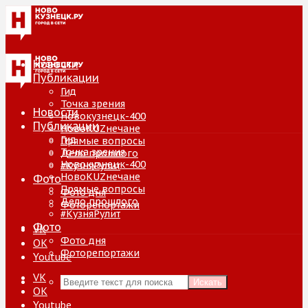
Новости
Публикации
Гид
Точка зрения
Новости
Новокузнецк-400
Публикации
НовоKUZнечане
Гид
Прямые вопросы
Точка зрения
Дело прошлого
Новокузнецк-400
#КузняРулит
НовоKUZнечане
Фото
Прямые вопросы
Фото дня
Дело прошлого
Фоторепортажи
#КузняРулит
Фото
VK
Фото дня
ОК
Фоторепортажи
Youtube
VK
Искать
ОК
Youtube