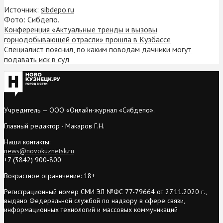
Источник:
sibdepo.ru
Фото: Сибдепо.
Конференция «Актуальные тренды и вызовы
горнодобывающей отрасли» прошла в Кузбассе
Специалист пояснил, по каким поводам дачники могут
подавать иск в суд
Учредитель — ООО «Онлайн-журнал «Сибдепо».
Главный редактор - Макаров Г.Н.
Наши контакты:
news@novokuznetsk.ru
+7 (3842) 900-800
Возрастное ограничение: 18+
Регистрационный номер СМИ ЭЛ №ФС 77-79664 от 27.11.2020 г.,
выдано Федеральной службой по надзору в сфере связи,
информационных технологий и массовых коммуникаций