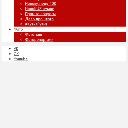
Новокузнецк-400
НовоKUZнечане
Прямые вопросы
Дело прошлого
#КузняРулит
Фото
Фото дня
Фоторепортажи
VK
ОК
Youtube