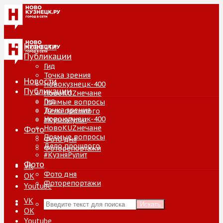
Новости
Публикации
Гид
Точка зрения
Новости
Новокузнецк-400
Публикации
НовоKUZнечане
Гид
Прямые вопросы
Точка зрения
Дело прошлого
Новокузнецк-400
#КузняРулит
НовоKUZнечане
Фото
Прямые вопросы
Фото дня
Дело прошлого
Фоторепортажи
#КузняРулит
Фото
VK
Фото дня
ОК
Фоторепортажи
Youtube
VK
Искать
ОК
Youtube