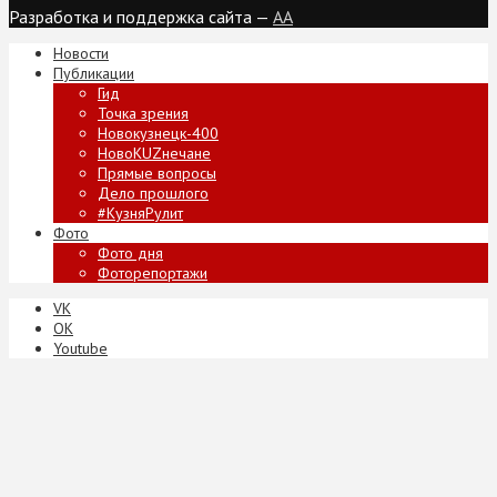
Разработка и поддержка сайта —
AA
Новости
Публикации
Гид
Точка зрения
Новокузнецк-400
НовоKUZнечане
Прямые вопросы
Дело прошлого
#КузняРулит
Фото
Фото дня
Фоторепортажи
VK
ОК
Youtube