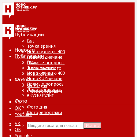
Новости
Публикации
Гид
Точка зрения
Новости
Новокузнецк-400
Публикации
НовоKUZнечане
Гид
Прямые вопросы
Точка зрения
Дело прошлого
Новокузнецк-400
#КузняРулит
НовоKUZнечане
Фото
Прямые вопросы
Фото дня
Дело прошлого
Фоторепортажи
#КузняРулит
Фото
VK
Фото дня
ОК
Фоторепортажи
Youtube
VK
Искать
ОК
Youtube