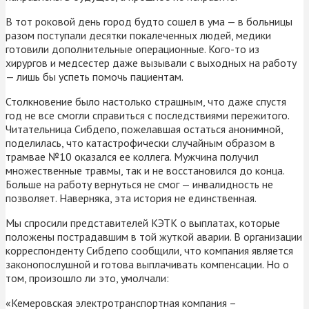
В тот роковой день город будто сошел в ума — в больницы
разом поступали десятки покалеченных людей, медики
готовили дополнительные операционные. Кого-то из
хирургов и медсестер даже вызывали с выходных на работу
— лишь бы успеть помочь пациентам.
Столкновение было настолько страшным, что даже спустя
год не все смогли справиться с последствиями пережитого.
Читательница Сибдепо, пожелавшая остаться анонимной,
поделилась, что катастрофически случайным образом в
трамвае №10 оказался ее коллега. Мужчина получил
множественные травмы, так и не восстановился до конца.
Больше на работу вернуться не смог — инвалидность не
позволяет. Наверняка, эта история не единственная.
Мы спросили представителей КЭТК о выплатах, которые
положены пострадавшим в той жуткой аварии. В организации
корреспонденту Сибдепо сообщили, что компания является
законопослушной и готова выплачивать компенсации. Но о
том, произошло ли это, умолчали:
«Кемеровская электротранспортная компания –