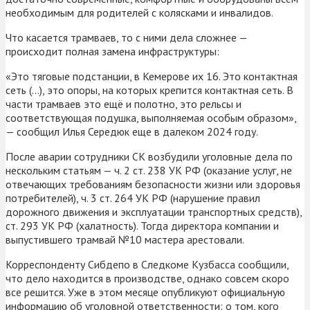
необходимым для родителей с колясками и инвалидов.
Что касается трамваев, то с ними дела сложнее —
происходит полная замена инфраструктуры:
«Это тяговые подстанции, в Кемерове их 16. Это контактная
сеть (…), это опоры, на которых крепится контактная сеть. В
части трамваев это ещё и полотно, это рельсы и
соответствующая подушка, выполняемая особым образом»,
— сообщил Илья Середюк еще в далеком 2024 году.
После аварии сотрудники СК возбудили уголовные дела по
нескольким статьям — ч. 2 ст. 238 УК РФ (оказание услуг, не
отвечающих требованиям безопасности жизни или здоровья
потребителей), ч. 3 ст. 264 УК РФ (нарушение правил
дорожного движения и эксплуатации транспортных средств),
ст. 293 УК РФ (халатность). Тогда директора компании и
выпустившего трамвай №10 мастера арестовали.
Корреспонденту Сибдепо в Следкоме Кузбасса сообщили,
что дело находится в производстве, однако совсем скоро
все решится. Уже в этом месяце опубликуют официальную
информацию об уголовной ответственности: о том, кого