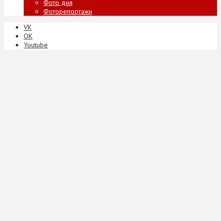
Фото дня
Фоторепортажи
VK
ОК
Youtube