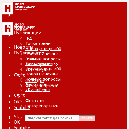
Новости
Публикации
Гид
Точка зрения
Новости
Новокузнецк-400
Публикации
НовоKUZнечане
Гид
Прямые вопросы
Точка зрения
Дело прошлого
Новокузнецк-400
#КузняРулит
НовоKUZнечане
Фото
Прямые вопросы
Фото дня
Дело прошлого
Фоторепортажи
#КузняРулит
Фото
VK
Фото дня
ОК
Фоторепортажи
Youtube
VK
Искать
ОК
Youtube