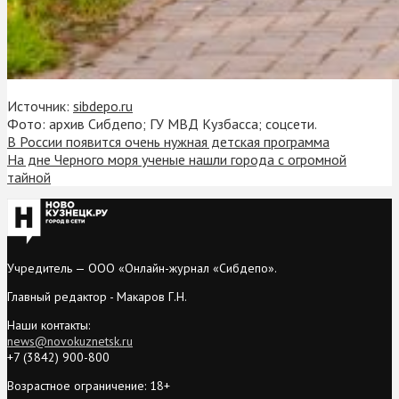
Источник:
sibdepo.ru
Фото: архив Сибдепо; ГУ МВД Кузбасса; соцсети.
В России появится очень нужная детская программа
На дне Черного моря ученые нашли города с огромной
тайной
Учредитель — ООО «Онлайн-журнал «Сибдепо».
Главный редактор - Макаров Г.Н.
Наши контакты:
news@novokuznetsk.ru
+7 (3842) 900-800
Возрастное ограничение: 18+