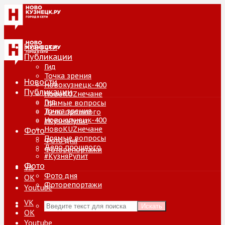
Новости
Публикации
Гид
Точка зрения
Новости
Новокузнецк-400
Публикации
НовоKUZнечане
Гид
Прямые вопросы
Точка зрения
Дело прошлого
Новокузнецк-400
#КузняРулит
НовоKUZнечане
Фото
Прямые вопросы
Фото дня
Дело прошлого
Фоторепортажи
#КузняРулит
Фото
VK
Фото дня
ОК
Фоторепортажи
Youtube
VK
Искать
ОК
Youtube