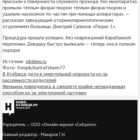
присохли к поверхности слухового прохода. Ухо многократно
промыли тёплым физраствором теплым физраствором и
удалили насекомое по частям при помощи аспиратора», —
рассказал заведующий оториноларингологическим
отделением больницы Дмитрий Салихов «Радио 1».
Процедура прошла успешно, без повреждений барабанной
перепонки. Девушку быстро выписали — теперь она в полном
порядке.
Источник:
sibdepo.ru
Фото: freepik/kuritafsheen77.
В Кузбассе дети в смертельной опасности из-за
рассеянности родителей
Женщина повредилась в самолете крайне неожиданным
способом из-за электронной «штучки»
Учредитель — ООО «Онлайн-журнал «Сибдепо».
Главный редактор - Макаров Г.Н.