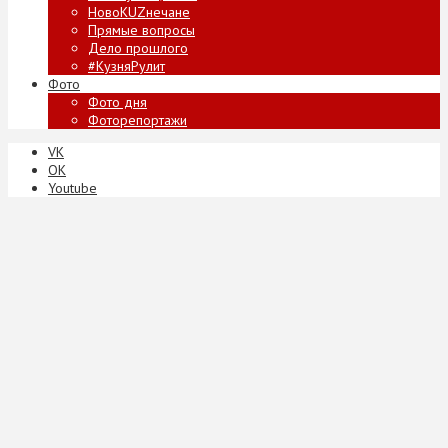
НовоKUZнечане
Прямые вопросы
Дело прошлого
#КузняРулит
Фото
Фото дня
Фоторепортажи
VK
ОК
Youtube