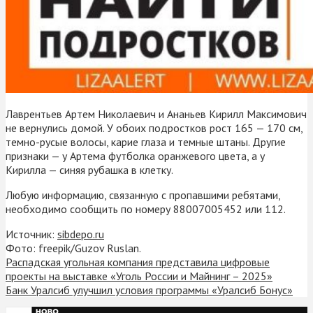
Лаврентьев Артем Николаевич и Ананьев Кирилл Максимович
не вернулись домой. У обоих подростков рост 165 — 170 см,
темно-русые волосы, карие глаза и темные штаны. Другие
признаки — у Артема футболка оранжевого цвета, а у
Кирилла — синяя рубашка в клетку.
Любую информацию, связанную с пропавшими ребятами,
необходимо сообщить по номеру 88007005452 или 112.
Источник:
sibdepo.ru
Фото: freepik/Guzov Ruslan.
Распадская угольная компания представила цифровые
проекты на выставке «Уголь России и Майнинг – 2025»
Банк Уралсиб улучшил условия программы «Уралсиб Бонус»