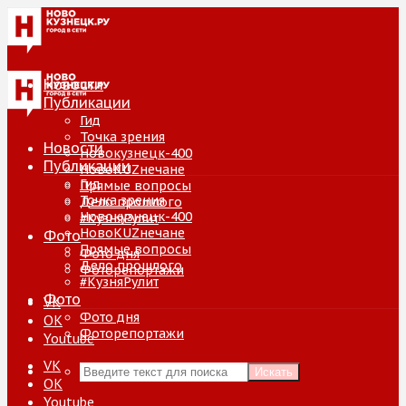
Новости
Публикации
Гид
Точка зрения
Новости
Новокузнецк-400
Публикации
НовоKUZнечане
Гид
Прямые вопросы
Точка зрения
Дело прошлого
Новокузнецк-400
#КузняРулит
НовоKUZнечане
Фото
Прямые вопросы
Фото дня
Дело прошлого
Фоторепортажи
#КузняРулит
Фото
VK
Фото дня
ОК
Фоторепортажи
Youtube
VK
Искать
ОК
Youtube