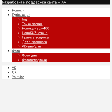
Разработка и поддержка сайта —
AA
Новости
Публикации
Гид
Точка зрения
Новокузнецк-400
НовоKUZнечане
Прямые вопросы
Дело прошлого
#КузняРулит
Фото
Фото дня
Фоторепортажи
VK
ОК
Youtube