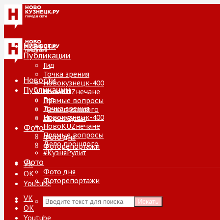
Новости
Публикации
Гид
Точка зрения
Новости
Новокузнецк-400
Публикации
НовоKUZнечане
Гид
Прямые вопросы
Точка зрения
Дело прошлого
Новокузнецк-400
#КузняРулит
НовоKUZнечане
Фото
Прямые вопросы
Фото дня
Дело прошлого
Фоторепортажи
#КузняРулит
Фото
VK
Фото дня
ОК
Фоторепортажи
Youtube
VK
Искать
ОК
Youtube