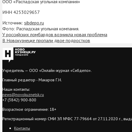
ООО «Распадская угольная компания»
ИНН 4253029657
Источник:
sibdepo.ru
Фото: Распадская угольная компания.
У российских ломбардов возникла новая проблема
В Новокузнецке пропали двое подростков
Учредитель — ООО «Онлайн-журнал «Сибдепо».
Главный редактор - Макаров Г.Н.
Наши контакты:
news@novokuznetsk.ru
+7 (3842) 900-800
Возрастное ограничение: 18+
Регистрационный номер СМИ ЭЛ №ФС 77-79664 от 27.11.2020 г., выд
Контакты