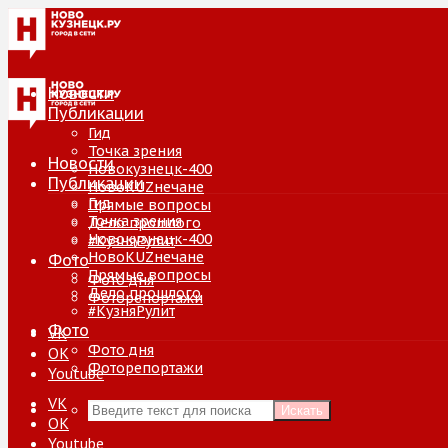
Новости
Публикации
Гид
Точка зрения
Новости
Новокузнецк-400
Публикации
НовоKUZнечане
Гид
Прямые вопросы
Точка зрения
Дело прошлого
Новокузнецк-400
#КузняРулит
НовоKUZнечане
Фото
Прямые вопросы
Фото дня
Дело прошлого
Фоторепортажи
#КузняРулит
Фото
VK
Фото дня
ОК
Фоторепортажи
Youtube
VK
Искать
ОК
Youtube