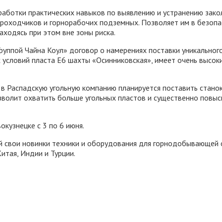
ботки практических навыков по выявлению и устранению заколо
проходчиков и горнорабочих подземных. Позволяет им в безопа
аходясь при этом вне зоны риска.
руппой Чайна Коул» договор о намерениях поставки уникального
х условий пласта Е6 шахты «Осинниковская», имеет очень высо
в Распадскую угольную компанию планируется поставить станок
волит охватить больше угольных пластов и существенно повыси
окузнецке с 3 по 6 июня.
ей свои новинки техники и оборудования для горнодобывающей 
Китая, Индии и Турции.