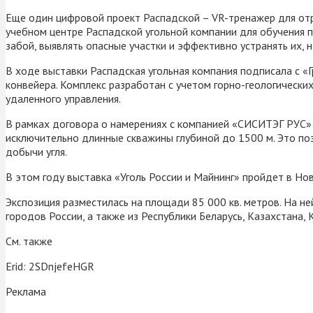
Еще один цифровой проект Распадской – VR-тренажер для отра
учебном центре Распадской угольной компании для обучения 
забой, выявлять опасные участки и эффективно устранять их, н
В ходе выставки Распадская угольная компания подписала с «Г
конвейера. Комплекс разработан с учетом горно-геологически
удаленного управления.
В рамках договора о намерениях с компанией «СИСИТЭГ РУС» 
исключительно длинные скважины глубиной до 1500 м. Это поз
добычи угля.
В этом году выставка «Уголь России и Майнинг» пройдет в Нов
Экспозиция разместилась на площади 85 000 кв. метров. На н
городов России, а также из Республики Беларусь, Казахстана, 
См. также
Erid: 2SDnjefeHGR
Реклама