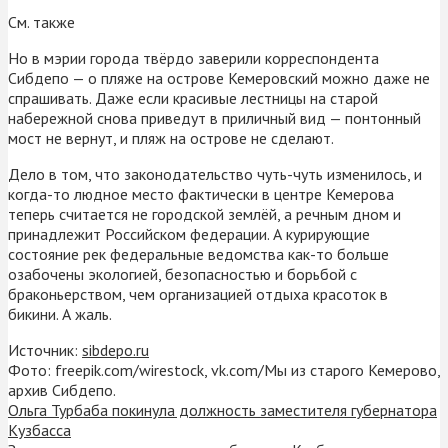
См. также
Но в мэрии города твёрдо заверили корреспондента
Сибдепо — о пляже на острове Кемеровский можно даже не
спрашивать. Даже если красивые лестницы на старой
набережной снова приведут в приличный вид — понтонный
мост не вернут, и пляж на острове не сделают.
Дело в том, что законодательство чуть-чуть изменилось, и
когда-то людное место фактически в центре Кемерова
теперь считается не городской землёй, а речным дном и
принадлежит Российском федерации. А курирующие
состояние рек федеральные ведомства как-то больше
озабочены экологией, безопасностью и борьбой с
браконьерством, чем организацией отдыха красоток в
бикини. А жаль.
Источник:
sibdepo.ru
Фото: freepik.com/wirestock, vk.com/Мы из старого Кемерово,
архив Сибдепо.
Ольга Турбаба покинула должность заместителя губернатора
Кузбасса