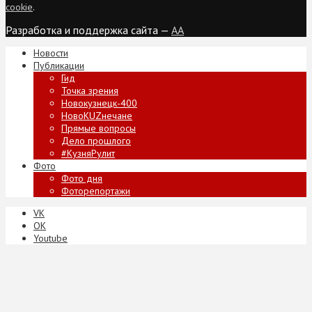
cookie
.
Разработка и поддержка сайта —
AA
Новости
Публикации
Гид
Точка зрения
Новокузнецк-400
НовоKUZнечане
Прямые вопросы
Дело прошлого
#КузняРулит
Фото
Фото дня
Фоторепортажи
VK
ОК
Youtube