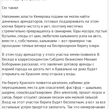
См. также
Напомним, власти Кемерова годами не могли найти
денежных арендаторов, готовых поддерживать на этом
клочке берега чистоту и уют, поэтому местечко
стремительно превращалось в свинарник. Горы мусора, пустые
бутылки, следы от шин, любители кальянного рэпа на авто,
вместе с, собственно, кальянами — вот примерно так
проходили тёплые вечера на беспризорном берегу озера.
В этом году арендатор у этого участка земли появился. В
беседе в корреспондентом Сибдепо бизнесмен Михаил
Боборыкин рассказал, что заключил договор аренды с
мэрией города на десять лет и буквально на днях будет
открывать на Красном зону отдыха у воды.
На берегу Красного появятся шезлонги, кабинки для
переодевания, места для спасателей, фастфуд — шашлыки,
шаурма, соки/вода/газировки (без алкоголя), прокат лодок и
сапов, берег отсыпят свежим песком или мелкой галькой.
Вход на этот участок берега будет бесплатным, а вот за все
остальные услуги придётся заплатить. Так что кемеровчанам