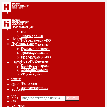
Новости
Публикации
Гид
Точка зрения
Новости
Новокузнецк-400
Публикации
НовоKUZнечане
Гид
Прямые вопросы
Точка зрения
Дело прошлого
Новокузнецк-400
#КузняРулит
НовоKUZнечане
Фото
Прямые вопросы
Фото дня
Дело прошлого
Фоторепортажи
#КузняРулит
Фото
VK
Фото дня
ОК
Фоторепортажи
Youtube
VK
Искать
ОК
Youtube