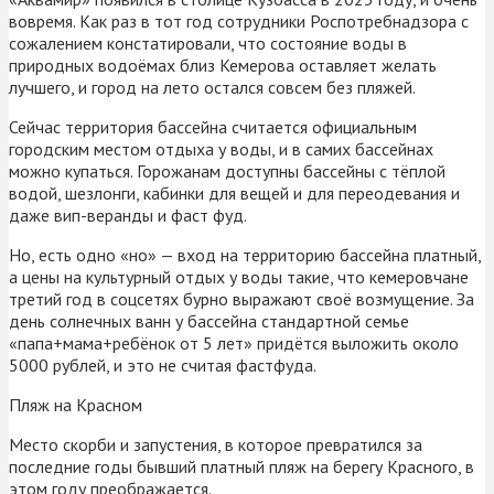
вовремя. Как раз в тот год сотрудники Роспотребнадзора с
сожалением констатировали, что состояние воды в
природных водоёмах близ Кемерова оставляет желать
лучшего, и город на лето остался совсем без пляжей.
Сейчас территория бассейна считается официальным
городским местом отдыха у воды, и в самих бассейнах
можно купаться. Горожанам доступны бассейны с тёплой
водой, шезлонги, кабинки для вещей и для переодевания и
даже вип-веранды и фаст фуд.
Но, есть одно «но» — вход на территорию бассейна платный,
а цены на культурный отдых у воды такие, что кемеровчане
третий год в соцсетях бурно выражают своё возмущение. За
день солнечных ванн у бассейна стандартной семье
«папа+мама+ребёнок от 5 лет» придётся выложить около
5000 рублей, и это не считая фастфуда.
Пляж на Красном
Место скорби и запустения, в которое превратился за
последние годы бывший платный пляж на берегу Красного, в
этом году преображается.