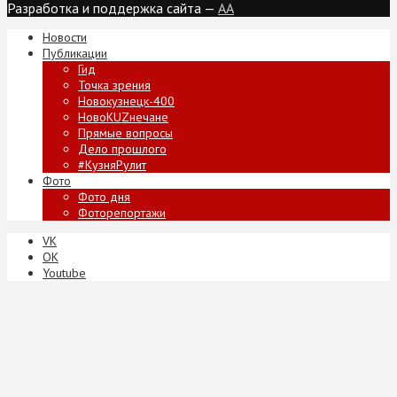
Разработка и поддержка сайта —
AA
Новости
Публикации
Гид
Точка зрения
Новокузнецк-400
НовоKUZнечане
Прямые вопросы
Дело прошлого
#КузняРулит
Фото
Фото дня
Фоторепортажи
VK
ОК
Youtube