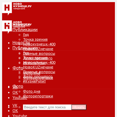
Новости
Публикации
Гид
Точка зрения
Новости
Новокузнецк-400
Публикации
НовоKUZнечане
Гид
Прямые вопросы
Точка зрения
Дело прошлого
Новокузнецк-400
#КузняРулит
НовоKUZнечане
Фото
Прямые вопросы
Фото дня
Дело прошлого
Фоторепортажи
#КузняРулит
Фото
VK
Фото дня
ОК
Фоторепортажи
Youtube
VK
Искать
ОК
Youtube