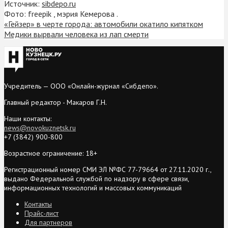
Источник:
sibdepo.ru
Фото: freepik , мэрия Кемерова .
«Гейзер» в черте города: автомобили окатило кипятком
Медики вырвали человека из лап смерти
Учредитель — ООО «Онлайн-журнал «Сибдепо».
Главный редактор - Макаров Г.Н.
Наши контакты:
news@novokuznetsk.ru
+7 (3842) 900-800
Возрастное ограничение: 18+
Регистрационный номер СМИ ЭЛ №ФС 77-79664 от 27.11.2020 г.,
выдано Федеральной службой по надзору в сфере связи,
информационных технологий и массовых коммуникаций
Контакты
Прайс-лист
Для партнеров