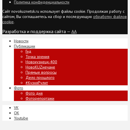
Политика конфиденциальности
Сайт novokuznetsk.ru использует файлы cookie. Продолжая работу с
сайтом, Вы соглашаетесь на сбор и последующую
обработку файлов
cookie
.
Разработка и поддержка сайта —
AA
Новости
Публикации
Гид
Точка зрения
Новокузнецк-400
НовоKUZнечане
Прямые вопросы
Дело прошлого
#КузняРулит
Фото
Фото дня
Фоторепортажи
VK
ОК
Youtube