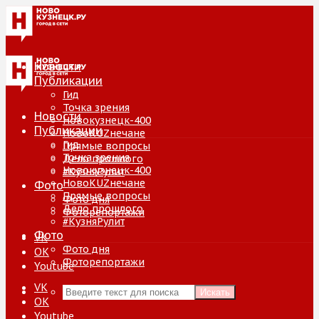
Новости
Публикации
Гид
Точка зрения
Новости
Новокузнецк-400
Публикации
НовоKUZнечане
Гид
Прямые вопросы
Точка зрения
Дело прошлого
Новокузнецк-400
#КузняРулит
НовоKUZнечане
Фото
Прямые вопросы
Фото дня
Дело прошлого
Фоторепортажи
#КузняРулит
Фото
VK
Фото дня
ОК
Фоторепортажи
Youtube
VK
Искать
ОК
Youtube