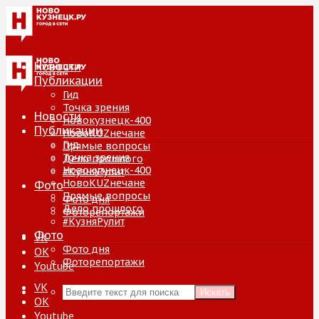
Новости
Публикации
Гид
Точка зрения
Новости
Новокузнецк-400
Публикации
НовоKUZнечане
Гид
Прямые вопросы
Точка зрения
Дело прошлого
Новокузнецк-400
#КузняРулит
НовоKUZнечане
Фото
Прямые вопросы
Фото дня
Дело прошлого
Фоторепортажи
#КузняРулит
Фото
VK
Фото дня
ОК
Фоторепортажи
Youtube
VK
Искать
ОК
Youtube