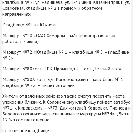
кладбища № 2: ул. Радищева, ул. 1-я Линия, Казачий тракт, ул.
Совхозная, кладбище № 2 в прямом и обратном
направлениях.
Кладбище №1 на Южном:
Маршрут №10 «ОАО Химпром – м/н Геологоразведка»
работает 7 июня;
Маршрут №72 «Кладбище № 1 – кладбище № 2 – кладбище
№ 5»;
Маршрут №80«ост. ТРК Променад 2 – ост. Детский сад»;
Маршрут №80А «ост. д/п Комсомольский – кладбище № 1 –
кладбище № 2», — пишет источник.
Жители отдалённых районов также смогут посетить места
упокоения близких. К Солонечному кладбищу пойдёт автобус
№71, к Кировскому – №73. Для жителей Кедровки, Пионера и
Борового организованы специальные маршруты №74кл, 5кл и
127кл соответственно.
Солонечное кладбище: