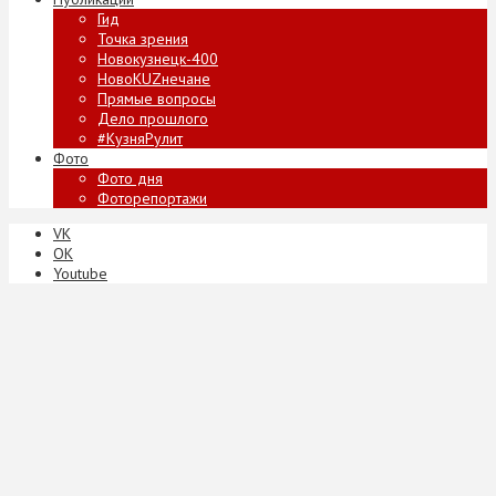
Гид
Точка зрения
Новокузнецк-400
НовоKUZнечане
Прямые вопросы
Дело прошлого
#КузняРулит
Фото
Фото дня
Фоторепортажи
VK
ОК
Youtube