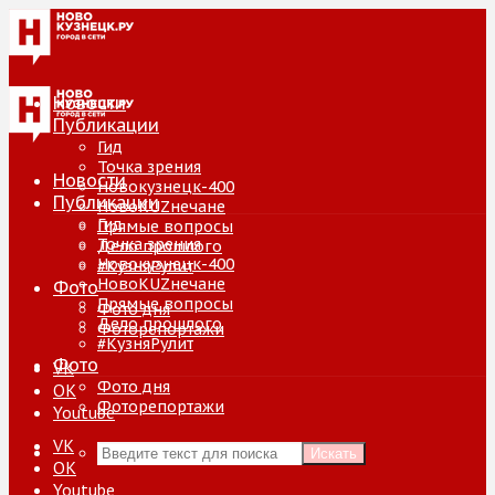
Новости
Публикации
Гид
Точка зрения
Новости
Новокузнецк-400
Публикации
НовоKUZнечане
Гид
Прямые вопросы
Точка зрения
Дело прошлого
Новокузнецк-400
#КузняРулит
НовоKUZнечане
Фото
Прямые вопросы
Фото дня
Дело прошлого
Фоторепортажи
#КузняРулит
Фото
VK
Фото дня
ОК
Фоторепортажи
Youtube
VK
Искать
ОК
Youtube