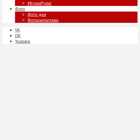
#КузняРулит
Фото
Фото дня
Фоторепортажи
VK
ОК
Youtube