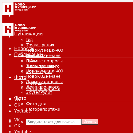
Новости
Публикации
Гид
Точка зрения
Новости
Новокузнецк-400
Публикации
НовоKUZнечане
Гид
Прямые вопросы
Точка зрения
Дело прошлого
Новокузнецк-400
#КузняРулит
НовоKUZнечане
Фото
Прямые вопросы
Фото дня
Дело прошлого
Фоторепортажи
#КузняРулит
Фото
VK
Фото дня
ОК
Фоторепортажи
Youtube
VK
Искать
ОК
Youtube