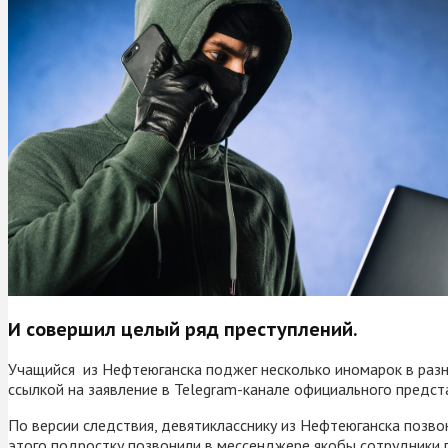
И совершил целый ряд преступлений.
Учащийся из Нефтеюганска поджег несколько иномарок в разны
ссылкой на заявление в Telegram-канале официального предс
По версии следствия, девятикласснику из Нефтеюганска позво
этого подростку позвонили в мессенджере якобы сотрудники 