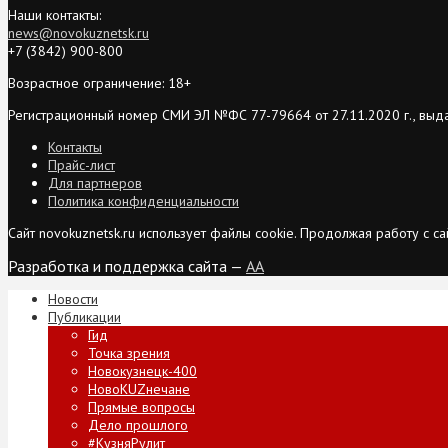
Наши контакты:
news@novokuznetsk.ru
+7 (3842) 900-800
Возрастное ограничение: 18+
Регистрационный номер СМИ ЭЛ №ФС 77-79664 от 27.11.2020 г., выд
Контакты
Прайс-лист
Для партнеров
Политика конфиденциальности
Сайт novokuznetsk.ru использует файлы cookie. Продолжая работу с 
Разработка и поддержка сайта —
AA
Новости
Публикации
Гид
Точка зрения
Новокузнецк-400
НовоKUZнечане
Прямые вопросы
Дело прошлого
#КузняРулит