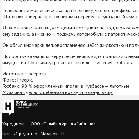
Телефонные мошенники сказали мальчику, что его профиль взло
Школьник поверил преступникам и перевел на указанный ими с
Далее юноше сказали, что деньги поступили на поддержку яко
ему задание, а именно — поджечь автомобили с патриотическ
Он облил иномарки легковоспламеняющейся жидкостью и подж
Подростку назначили меру пресечения в виде подписки о нев
имущества. Школьнику грозит до пяти лет лишения свободы
Источник:
sibdepo.ru
Фото: Freepik.
Госбанк: 90 % оформленных ипотек в Кузбассе — льготные
Мужчина сделал с ребенком возмутительную вещь
Учредитель — ООО «Онлайн-журнал «Сибдепо».
Главный редактор - Макаров Г.Н.