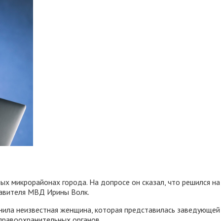
х микрорайонах города. На допросе он сказал, что решился на 
тавителя МВД Ирины Волк.
нила неизвестная женщина, которая представилась заведующей 
правоохранительных органов.