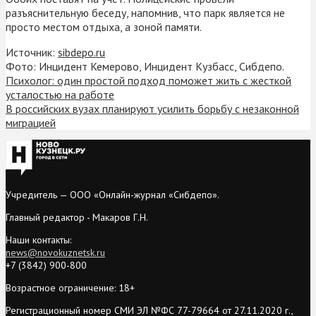
разъяснительную беседу, напомнив, что парк является не
просто местом отдыха, а зоной памяти.
Источник:
sibdepo.ru
Фото: Инцидент Кемерово, Инцидент Кузбасс, Сибдепо.
Психолог: один простой подход поможет жить с жесткой
усталостью на работе
В российских вузах планируют усилить борьбу с незаконной
миграцией
Учредитель — ООО «Онлайн-журнал «Сибдепо».
Главный редактор - Макаров Г.Н.
Наши контакты:
news@novokuznetsk.ru
+7 (3842) 900-800
Возрастное ограничение: 18+
Регистрационный номер СМИ ЭЛ №ФС 77-79664 от 27.11.2020 г.,