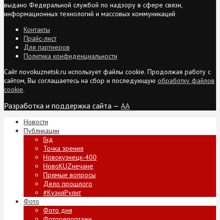
выдано Федеральной службой по надзору в сфере связи,
информационных технологий и массовых коммуникаций
Контакты
Прайс-лист
Для партнеров
Политика конфиденциальности
Сайт novokuznetsk.ru использует файлы cookie. Продолжая работу с
сайтом, Вы соглашаетесь на сбор и последующую
обработку файлов
cookie
.
Разработка и поддержка сайта —
AA
Новости
Публикации
Гид
Точка зрения
Новокузнецк-400
НовоKUZнечане
Прямые вопросы
Дело прошлого
#КузняРулит
Фото
Фото дня
Фоторепортажи