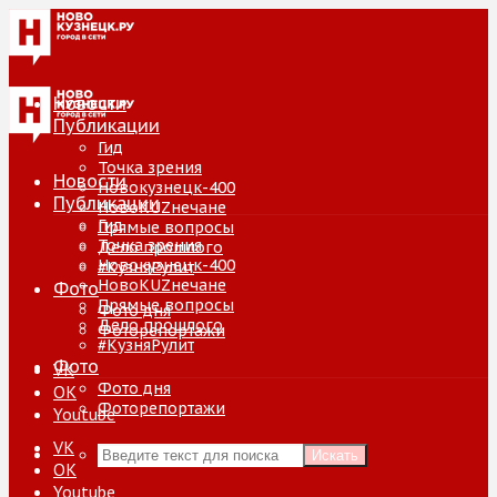
Новости
Публикации
Гид
Точка зрения
Новости
Новокузнецк-400
Публикации
НовоKUZнечане
Гид
Прямые вопросы
Точка зрения
Дело прошлого
Новокузнецк-400
#КузняРулит
НовоKUZнечане
Фото
Прямые вопросы
Фото дня
Дело прошлого
Фоторепортажи
#КузняРулит
Фото
VK
Фото дня
ОК
Фоторепортажи
Youtube
VK
Искать
ОК
Youtube