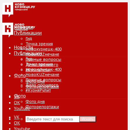
Новости
Публикации
Гид
Точка зрения
Новости
Новокузнецк-400
Публикации
НовоKUZнечане
Гид
Прямые вопросы
Точка зрения
Дело прошлого
Новокузнецк-400
#КузняРулит
НовоKUZнечане
Фото
Прямые вопросы
Фото дня
Дело прошлого
Фоторепортажи
#КузняРулит
Фото
VK
Фото дня
ОК
Фоторепортажи
Youtube
VK
Искать
ОК
Youtube