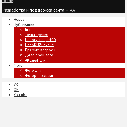
cookie
.
Разработка и поддержка сайта —
AA
Новости
Публикации
Гид
Точка зрения
Новокузнецк-400
НовоKUZнечане
Прямые вопросы
Дело прошлого
#КузняРулит
Фото
Фото дня
Фоторепортажи
VK
ОК
Youtube