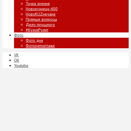
Точка зрения
Новокузнецк-400
НовоKUZнечане
Прямые вопросы
Дело прошлого
#КузняРулит
Фото
Фото дня
Фоторепортажи
VK
ОК
Youtube