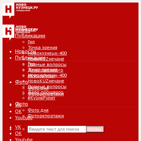
Новости
Публикации
Гид
Точка зрения
Новости
Новокузнецк-400
Публикации
НовоKUZнечане
Гид
Прямые вопросы
Точка зрения
Дело прошлого
Новокузнецк-400
#КузняРулит
НовоKUZнечане
Фото
Прямые вопросы
Фото дня
Дело прошлого
Фоторепортажи
#КузняРулит
Фото
VK
Фото дня
ОК
Фоторепортажи
Youtube
VK
Искать
ОК
Youtube